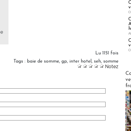
C
v
O
A
h
me
A
C
v
O
Lu 1151 fois
Tags
:
baie de somme
,
gp
,
inter hotel
,
seh
,
somme
Notez
Publi-n
Co
ve
fr