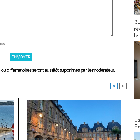
Bo
ré
le
res
x ou diffamatoires seront aussitôt supprimés par le modérateur.
<
>
Distribu
Le
Ed