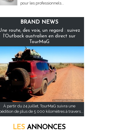
pour les professionnels...
BRAND NEWS
Une route, des voix, un regard : suivez
l’Outback australien en direct sur
TourMaG
À partir du 24 juillet, TourMaG suivra une
pédition de plus de 5 000 kilomètres à travers...
LES
ANNONCES