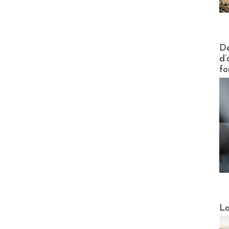
Actus V
De
d’
fo
Webinai
La