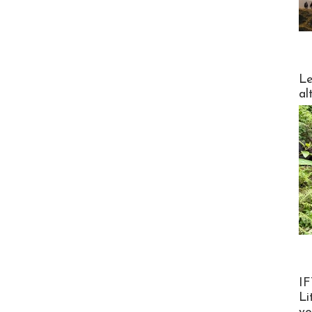
DESTI
Le
al
Product
IF
Li