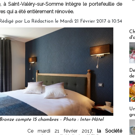
, à Saint-Valéry-sur-Somme intègre le portefeuille de
es qui a été entièrement rénovée.
Rédigé par
La Rédaction
le Mardi 21 Février 2017 à 10:54
Les off
Ch
d'
De
de
Un
gr
Bronze compte 15 chambres - Photo : Inter-Hôtel
Ce mardi 21 février 2017,
la Société