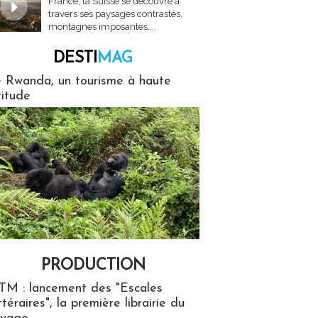
France, la Suisse se découvre à
travers ses paysages contrastés,
montagnes imposantes,...
DESTI
MAG
MAG
 Rwanda, un tourisme à haute
titude
PRODUCTION
ion
TM : lancement des "Escales
ttéraires", la première librairie du