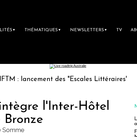
LITÉS
THÉMATIQUES
NEWSLETTERS
TV
A
▼
▼
▼
ncement des "Escales Littéraires", la premièr
tègre l'Inter-Hôtel
 Bronze
L
a
de Somme
F
M