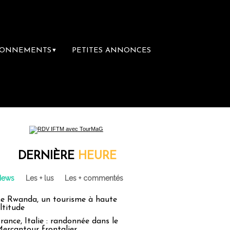
BONNEMENTS
PETITES ANNONCES
▼
e librairie du voyage
Le groupe Sainte-Cla
DERNIÈRE
HEURE
News
Les + lus
Les + commentés
e Rwanda, un tourisme à haute
ltitude
rance, Italie : randonnée dans le
ercantour frontalier