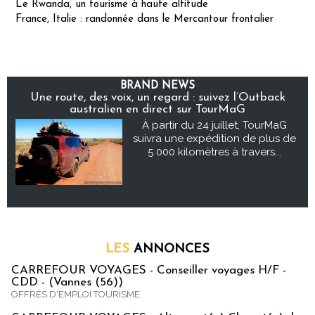
Le Rwanda, un tourisme à haute altitude
France, Italie : randonnée dans le Mercantour frontalier
BRAND NEWS
Une route, des voix, un regard : suivez l’Outback
australien en direct sur TourMaG
À partir du 24 juillet, TourMaG
suivra une expédition de plus de
5 000 kilomètres à travers...
LES
ANNONCES
CARREFOUR VOYAGES - Conseiller voyages H/F -
CDD - (Vannes (56))
OFFRES D'EMPLOI TOURISME