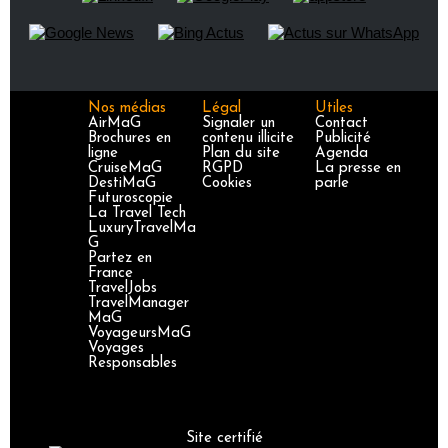
Nos médias
Légal
Utiles
AirMaG
Signaler un
Contact
Brochures en
contenu illicite
Publicité
ligne
Plan du site
Agenda
CruiseMaG
RGPD
La presse en
DestiMaG
Cookies
parle
Futuroscopie
La Travel Tech
LuxuryTravelMa
G
Partez en
France
TravelJobs
TravelManager
MaG
VoyageursMaG
Voyages
Responsables
Site certifié