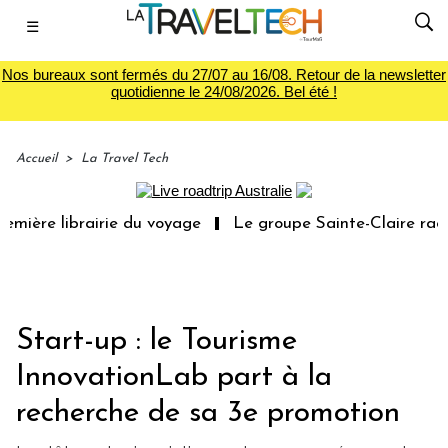
☰
Nos bureaux sont fermés du 27/07 au 16/08. Retour de la newsletter
quotidienne le 24/08/2026. Bel été !
Accueil
>
La Travel Tech
re librairie du voyage
Le groupe Sainte-Claire rachète 
Start-up : le Tourisme
InnovationLab part à la
recherche de sa 3e promotion