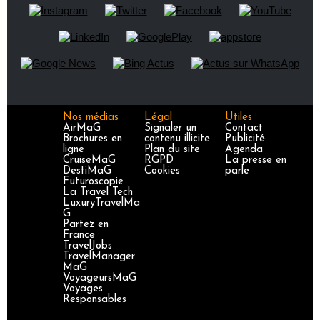
Nos médias
Légal
Utiles
AirMaG
Signaler un
Contact
Brochures en
contenu illicite
Publicité
ligne
Plan du site
Agenda
CruiseMaG
RGPD
La presse en
DestiMaG
Cookies
parle
Futuroscopie
La Travel Tech
LuxuryTravelMa
G
Partez en
France
TravelJobs
TravelManager
MaG
VoyageursMaG
Voyages
Responsables