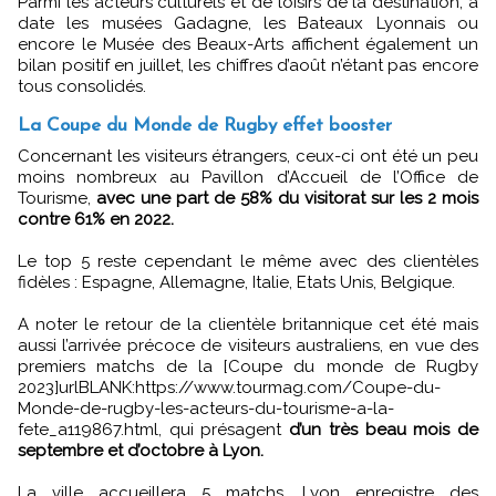
Parmi les acteurs culturels et de loisirs de la destination, à
date les musées Gadagne, les Bateaux Lyonnais ou
encore le Musée des Beaux-Arts affichent également un
bilan positif en juillet, les chiffres d’août n’étant pas encore
tous consolidés.
La Coupe du Monde de Rugby effet booster
Concernant les visiteurs étrangers, ceux-ci ont été un peu
moins nombreux au Pavillon d’Accueil de l’Office de
Tourisme,
avec une part de 58% du visitorat sur les 2 mois
contre 61% en 2022.
Le top 5 reste cependant le même avec des clientèles
fidèles : Espagne, Allemagne, Italie, Etats Unis, Belgique.
A noter le retour de la clientèle britannique cet été mais
aussi l’arrivée précoce de visiteurs australiens, en vue des
premiers matchs de la [Coupe du monde de Rugby
2023]urlBLANK:https://www.tourmag.com/Coupe-du-
Monde-de-rugby-les-acteurs-du-tourisme-a-la-
fete_a119867.html, qui présagent
d’un très beau mois de
septembre et d’octobre à Lyon.
La ville accueillera 5 matchs. Lyon enregistre des