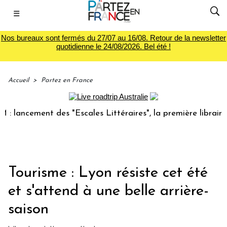
☰
Nos bureaux sont fermés du 27/07 au 16/08. Retour de la newsletter
quotidienne le 24/08/2026. Bel été !
Accueil
>
Partez en France
cement des "Escales Littéraires", la première librairie du v
Tourisme : Lyon résiste cet été
et s'attend à une belle arrière-
saison