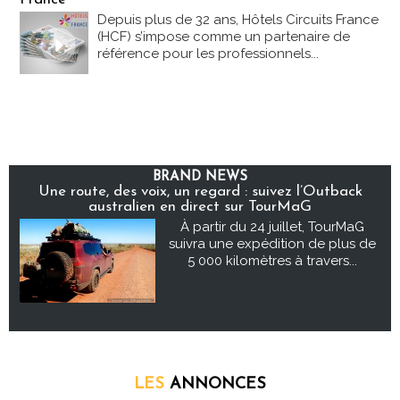
Depuis plus de 32 ans, Hôtels Circuits France
(HCF) s’impose comme un partenaire de
référence pour les professionnels...
BRAND NEWS
Une route, des voix, un regard : suivez l’Outback
australien en direct sur TourMaG
À partir du 24 juillet, TourMaG
suivra une expédition de plus de
5 000 kilomètres à travers...
LES
ANNONCES