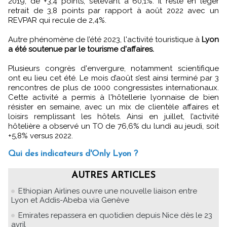
2019, de +3,4 points, s’élevant à 60,1%. Il reste en léger
retrait de 3,8 points par rapport à août 2022 avec un
REVPAR qui recule de 2,4%.
Autre phénomène de l’été 2023, l'activité touristique à
Lyon
a été soutenue par le tourisme d'affaires.
Plusieurs congrès d'envergure, notamment scientifique
ont eu lieu cet été. Le mois d’août s’est ainsi terminé par 3
rencontres de plus de 1000 congressistes internationaux.
Cette activité a permis à l'hôtellerie lyonnaise de bien
résister en semaine, avec un mix de clientèle affaires et
loisirs remplissant les hôtels. Ainsi en juillet, l’activité
hôtelière a observé un TO de 76,6% du lundi au jeudi, soit
+5,8% versus 2022.
Qui des indicateurs d'Only Lyon ?
AUTRES ARTICLES
Ethiopian Airlines ouvre une nouvelle liaison entre
Lyon et Addis-Abeba via Genève
Emirates repassera en quotidien depuis Nice dès le 23
avril