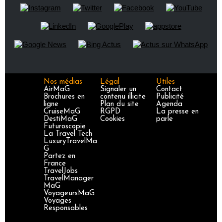
Nos médias
Légal
Utiles
AirMaG
Signaler un
Contact
Brochures en
contenu illicite
Publicité
ligne
Plan du site
Agenda
CruiseMaG
RGPD
La presse en
DestiMaG
Cookies
parle
Futuroscopie
La Travel Tech
LuxuryTravelMa
G
Partez en
France
TravelJobs
TravelManager
MaG
VoyageursMaG
Voyages
Responsables