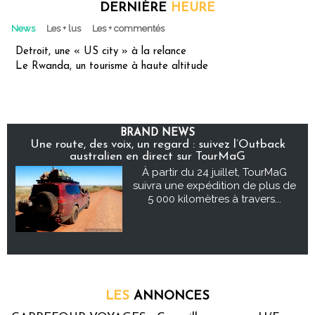
DERNIÈRE
HEURE
News
Les + lus
Les + commentés
Detroit, une « US city » à la relance
Le Rwanda, un tourisme à haute altitude
BRAND NEWS
Une route, des voix, un regard : suivez l’Outback
australien en direct sur TourMaG
À partir du 24 juillet, TourMaG
suivra une expédition de plus de
5 000 kilomètres à travers...
LES
ANNONCES