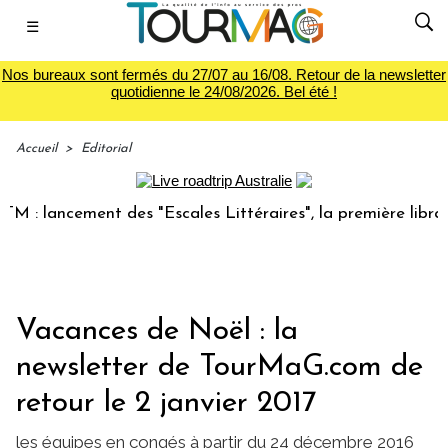
☰
Nos bureaux sont fermés du 27/07 au 16/08. Retour de la newsletter
quotidienne le 24/08/2026. Bel été !
Accueil
>
Editorial
 lancement des "Escales Littéraires", la première librairie
Vacances de Noël : la
newsletter de TourMaG.com de
retour le 2 janvier 2017
les équipes en congés à partir du 24 décembre 2016