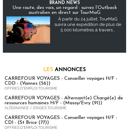
BRAND NEWS
Une route, des voix, un regard : suivez l’Outback
australien en direct sur TourMaG
À partir du 24 juillet, TourMaG
suivra une expédition de plus de
5 000 kilomètres à travers...
LES
ANNONCES
CARREFOUR VOYAGES - Conseiller voyages H/F -
CDD - (Vannes (56))
OFFRES D'EMPLOI TOURISME
CARREFOUR VOYAGES - Alternant(e) Chargé(e) de
ressources humaines H/F - (Massy/Evry (91))
ALTERNANCE / STAGES TOURISME
CARREFOUR VOYAGES - Conseiller voyages H/F -
CDI - (St Brice (77))
OFFRES D'EMPLOI TOURISME