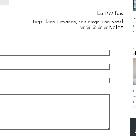
Lu 1777 fois
m
Tags
:
kigali
,
rwanda
,
san diego
,
usa
,
vatel
Notez
C
d
e
d