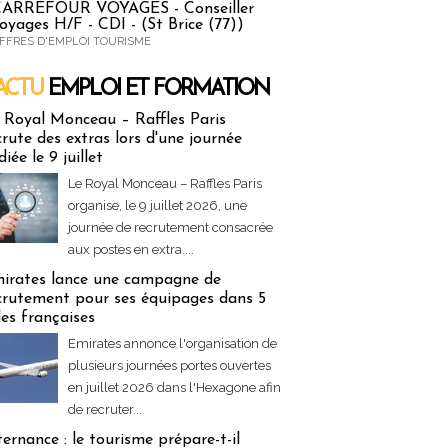
ARREFOUR VOYAGES - Conseiller
oyages H/F - CDI - (St Brice (77))
FFRES D'EMPLOI TOURISME
ACTU
EMPLOI ET FORMATION
 & Formation
 Royal Monceau – Raffles Paris
crute des extras lors d'une journée
diée le 9 juillet
Le Royal Monceau – Raffles Paris
organise, le 9 juillet 2026, une
journée de recrutement consacrée
aux postes en extra....
irates lance une campagne de
crutement pour ses équipages dans 5
lles françaises
Emirates annonce l'organisation de
plusieurs journées portes ouvertes
en juillet 2026 dans l'Hexagone afin
de recruter...
ternance : le tourisme prépare-t-il