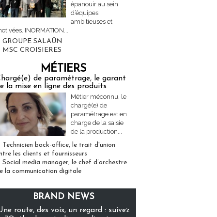
épanouir au sein
d’équipes
ambitieuses et
otivées. INORMATION...
GROUPE SALAÜN
MSC CROISIERES
MÉTIERS
hargé(e) de paramétrage, le garant
e la mise en ligne des produits
Métier méconnu, le
chargé(e) de
paramétrage est en
charge de la saisie
de la production...
Technicien back-office, le trait d'union
ntre les clients et fournisseurs
Social media manager, le chef d’orchestre
e la communication digitale
BRAND NEWS
Une route, des voix, un regard : suivez