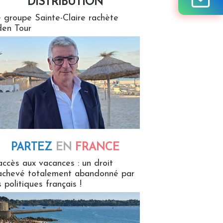
DISTRIBUTION
tion
 groupe Sainte-Claire rachète
en Tour
PARTEZ
EN
FRANCE
 en France
accès aux vacances : un droit
achevé totalement abandonné par
s politiques français !