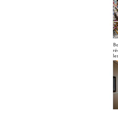
Bo
ré
le