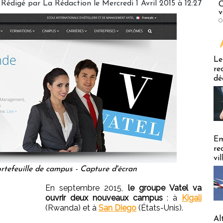
Rédigé par
La Rédaction
le Mercredi 1 Avril 2015 à 12:27
C
v
O
Emploi
Le
re
dé
Em
re
vi
ortefeuille de campus - Capture d'écran
En septembre 2015,
le groupe Vatel va
ouvrir deux nouveaux campus
: à
Kigali
(Rwanda) et à
San Diego
(États-Unis).
Al