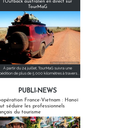
l’Outback australien en direct sur
TourMaG
À partir du 24 juillet, TourMaG suivra une
pédition de plus de 5 000 kilomètres à travers...
PUBLI-NEWS
ews
opération France-Vietnam : Hanoï
ut séduire les professionnels
ançais du tourisme