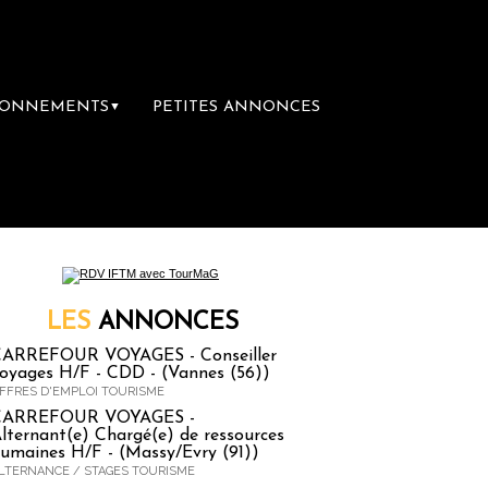
BONNEMENTS
PETITES ANNONCES
▼
remière librairie du voyage
Le groupe Saint
LES
ANNONCES
ARREFOUR VOYAGES - Conseiller
oyages H/F - CDD - (Vannes (56))
FFRES D'EMPLOI TOURISME
CARREFOUR VOYAGES -
lternant(e) Chargé(e) de ressources
umaines H/F - (Massy/Evry (91))
LTERNANCE / STAGES TOURISME