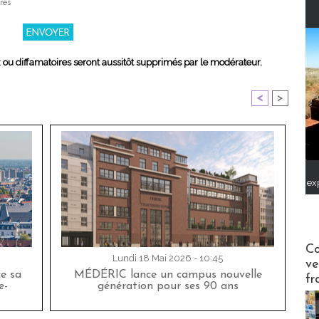
res
x ou diffamatoires seront aussitôt supprimés par le modérateur.
<
>
ex
Publi-n
Co
Lundi 18 Mai 2026 - 10:45
ve
ce sa
MÉDÉRIC lance un campus nouvelle
fr
e-
génération pour ses 90 ans