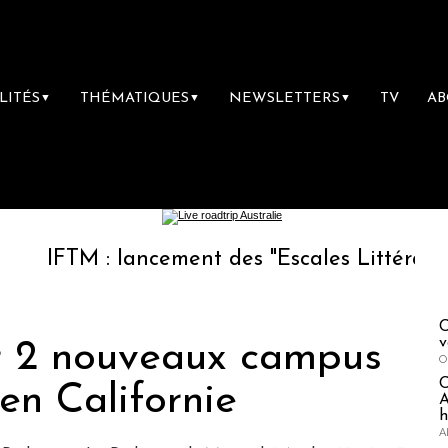
LITÉS
THÉMATIQUES
NEWSLETTERS
TV
A
▼
▼
▼
TM : lancement des "Escales Littéraires", la p
C
v
ir 2 nouveaux campus
O
en Californie
A
h
A