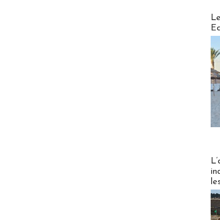
Distribu
Le
Ed
Partez
L’
in
le