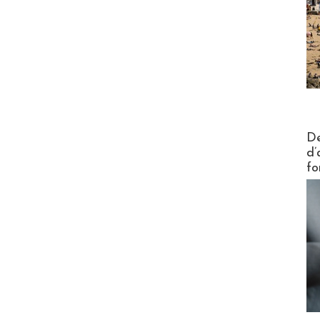
Actus V
De
d’
fo