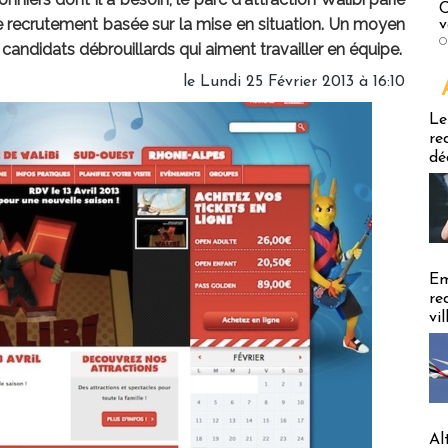
C
 recrutement basée sur la mise en situation. Un moyen
v
O
 candidats débrouillards qui aiment travailler en équipe.
le Lundi 25 Février 2013 à 16:10
Emploi
Le
re
dé
Em
re
vi
Al