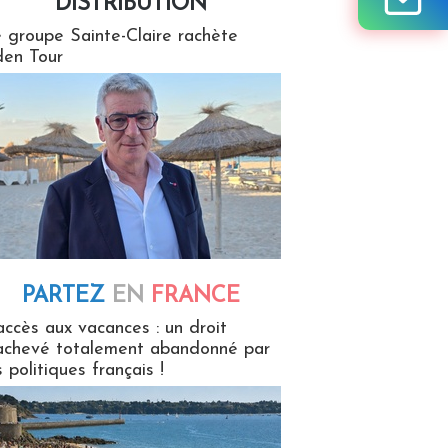
DISTRIBUTION
tion
 groupe Sainte-Claire rachète
en Tour
PARTEZ
EN
FRANCE
 en France
accès aux vacances : un droit
achevé totalement abandonné par
s politiques français !