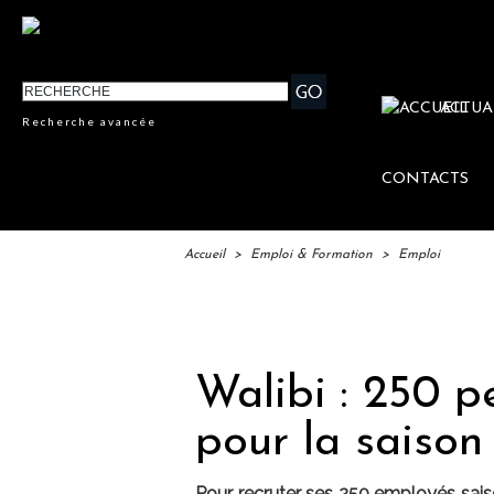
ACTUA
Recherche avancée
CONTACTS
Accueil
>
Emploi & Formation
>
Emploi
IFTM : 
Walibi : 250 p
pour la saison
Pour recruter ses 250 employés saison