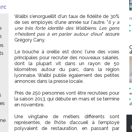
arc
Walibi s'enorgueillît d'un taux de fidélité de 30%
m
de ses employés d'une année sur l'autre. "
Il y a
e
une très forte identité des Walibiens. Les gens
n'hésitent pas à en parler autour d'eux
" assure
s
Grégory Cany.
es
C
Le bouche à oreille est donc l'une des voies
d
ts
principales pour recruter des nouveaux salariés,
dont la plupart vit dans un rayon de 50
kilomètres autour du parc, dans la région
lyonnaise. Walibi publie également des petites
annonces dans la presse locale.
Près de 250 personnes vont être recrutées pour
e
6
la saison 2013, qui débute en mars et se termine
les
d
en novembre.
Une vingtaine de métiers différents sont
sme
représentés, de l’hôte d’accueil à l’employé
polyvalent de restauration, en passant par