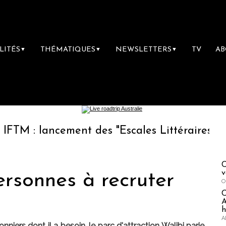
LITÉS
THÉMATIQUES
NEWSLETTERS
TV
A
▼
▼
▼
lancement des "Escales Littéraires", la premi
C
v
ersonnes à recruter
O
A
h
A
niers dont il a besoin, le parc d'attraction Walibi parie