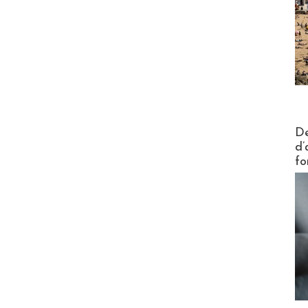
Actus V
De
d’
fo