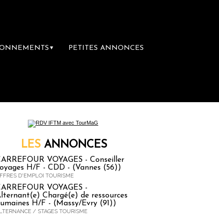
BONNEMENTS
PETITES ANNONCES
▼
ère librairie du voyage
Le groupe Sainte-Cl
LES
ANNONCES
ARREFOUR VOYAGES - Conseiller
oyages H/F - CDD - (Vannes (56))
FFRES D'EMPLOI TOURISME
CARREFOUR VOYAGES -
lternant(e) Chargé(e) de ressources
umaines H/F - (Massy/Evry (91))
LTERNANCE / STAGES TOURISME