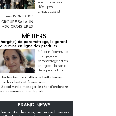
épanouir au sein
d’équipes
ambitieuses et
otivées. INORMATION...
GROUPE SALAÜN
MSC CROISIERES
MÉTIERS
hargé(e) de paramétrage, le garant
e la mise en ligne des produits
Métier méconnu, le
chargé(e) de
paramétrage est en
charge de la saisie
de la production...
Technicien back-office, le trait d'union
ntre les clients et fournisseurs
Social media manager, le chef d’orchestre
e la communication digitale
BRAND NEWS
Une route, des voix, un regard : suivez