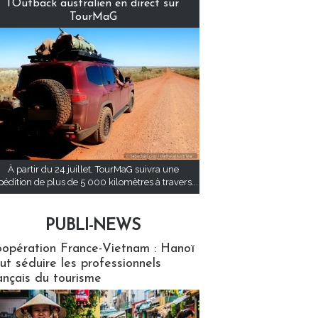
l’Outback australien en direct sur
TourMaG
À partir du 24 juillet, TourMaG suivra une
pédition de plus de 5 000 kilomètres à travers...
PUBLI-NEWS
ews
opération France-Vietnam : Hanoï
ut séduire les professionnels
ançais du tourisme