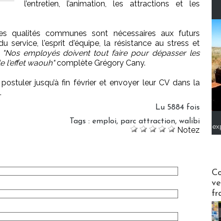
l’entretien, l’animation, les attractions et les
des qualités communes sont nécessaires aux futurs
du service, l'esprit d'équipe, la résistance au stress et
.
"Nos employés doivent tout faire pour dépasser les
e l'effet waouh"
complète Grégory Cany.
ostuler jusqu’à fin février et envoyer leur CV dans la
.
Lu 5884 fois
Tags
:
emploi
,
parc attraction
,
walibi
ex
Notez
Publi-n
Co
ve
fr