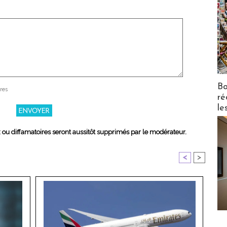
Bo
res
ré
le
x ou diffamatoires seront aussitôt supprimés par le modérateur.
<
>