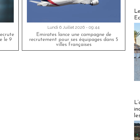
Distribu
Le
Ed
Lundi 6 Juillet 2026 - 09:44
ecrute
Emirates lance une campagne de
e le 9
recrutement pour ses équipages dans 5
villes françaises
Partez
L’
in
le