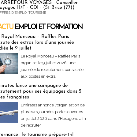
ARREFOUR VOYAGES - Conseiller
oyages H/F - CDI - (St Brice (77))
FFRES D'EMPLOI TOURISME
ACTU
EMPLOI ET FORMATION
 & Formation
 Royal Monceau – Raffles Paris
crute des extras lors d'une journée
diée le 9 juillet
Le Royal Monceau – Raffles Paris
organise, le 9 juillet 2026, une
journée de recrutement consacrée
aux postes en extra....
irates lance une campagne de
crutement pour ses équipages dans 5
lles françaises
Emirates annonce l'organisation de
plusieurs journées portes ouvertes
en juillet 2026 dans l'Hexagone afin
de recruter...
ternance : le tourisme prépare-t-il