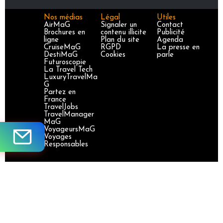
Nos médias
Légal
Utiles
AirMaG
Signaler un
Contact
Brochures en
contenu illicite
Publicité
ligne
Plan du site
Agenda
CruiseMaG
RGPD
La presse en
DestiMaG
Cookies
parle
Futuroscopie
La Travel Tech
LuxuryTravelMa
G
Partez en
France
TravelJobs
TravelManager
MaG
VoyageursMaG
Voyages
Responsables
Site certifié