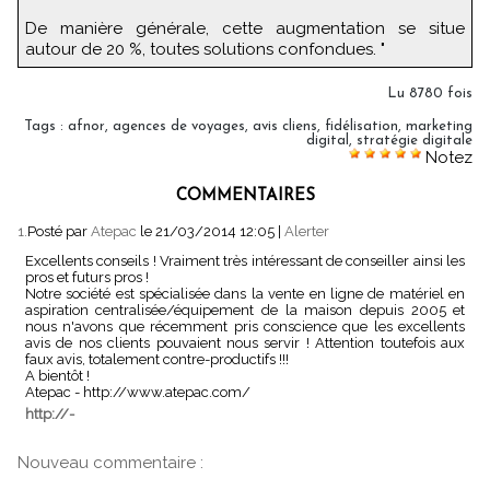
De manière générale, cette augmentation se situe
autour de 20 %, toutes solutions confondues. "
Lu 8780 fois
Tags
:
afnor
,
agences de voyages
,
avis cliens
,
fidélisation
,
marketing
digital
,
stratégie digitale
Notez
COMMENTAIRES
1.
Posté par
Atepac
le 21/03/2014 12:05
|
Alerter
Excellents conseils ! Vraiment très intéressant de conseiller ainsi les
pros et futurs pros !
Notre société est spécialisée dans la vente en ligne de matériel en
aspiration centralisée/équipement de la maison depuis 2005 et
nous n'avons que récemment pris conscience que les excellents
avis de nos clients pouvaient nous servir ! Attention toutefois aux
faux avis, totalement contre-productifs !!!
A bientôt !
Atepac - http://www.atepac.com/
http://-
Nouveau commentaire :