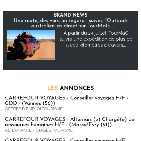
BRAND NEWS
Une route, des voix, un regard : suivez l’Outback
australien en direct sur TourMaG
À partir du 24 juillet, TourMaG
suivra une expédition de plus de
5 000 kilomètres à travers...
LES
ANNONCES
CARREFOUR VOYAGES - Conseiller voyages H/F -
CDD - (Vannes (56))
OFFRES D'EMPLOI TOURISME
CARREFOUR VOYAGES - Alternant(e) Chargé(e) de
ressources humaines H/F - (Massy/Evry (91))
ALTERNANCE / STAGES TOURISME
CARREFOUR VOYAGES - Conseiller voyages H/F -