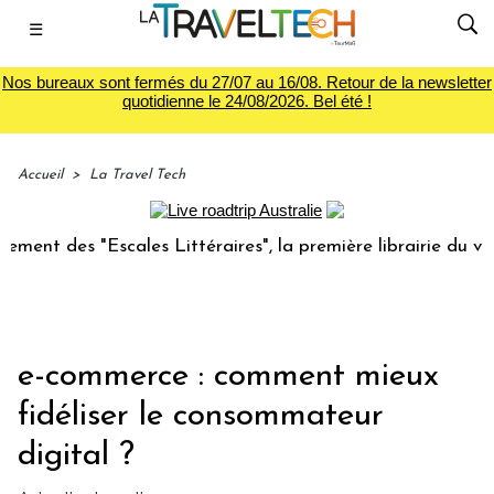
☰
Nos bureaux sont fermés du 27/07 au 16/08. Retour de la newsletter
quotidienne le 24/08/2026. Bel été !
Accueil
>
La Travel Tech
 "Escales Littéraires", la première librairie du voyage
L
e-commerce : comment mieux
fidéliser le consommateur
digital ?