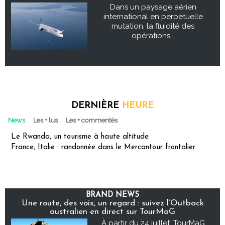
Dans un paysage aérien
international en perpétuelle
mutation, la fluidité des
opérations...
DERNIÈRE
HEURE
News
Les + lus
Les + commentés
Le Rwanda, un tourisme à haute altitude
France, Italie : randonnée dans le Mercantour frontalier
BRAND NEWS
Une route, des voix, un regard : suivez l’Outback
australien en direct sur TourMaG
À partir du 24 juillet, TourMaG