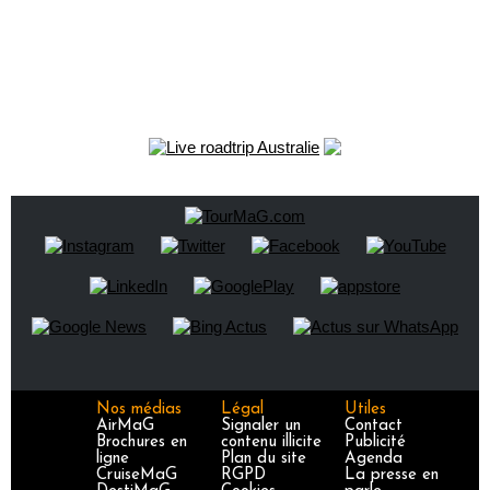
Nos médias
Légal
Utiles
AirMaG
Signaler un
Contact
Brochures en
contenu illicite
Publicité
ligne
Plan du site
Agenda
CruiseMaG
RGPD
La presse en