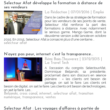
Selectour Afat développe la formation à distance de
ses vendeurs
La Rédaction
| 07/01/2016
|
Emploi
Dans le cadre de sa stratégie de formation
pour les vendeurs de ses points de vente,
Selectour Afat renforce la part des
formations à distance. Avec notamment
le serious game, Mango Game, dont la
deuxième version a été lancée en octobre
2015. En 2015, Selectour Afat a consacré plus d'une centaine...
selectour afat
N’ayez pas peur, internet c’est la transparence…
Rémi Bain-Thouverez | 23/12/2015
|
La Travel Tech
A l’occasion du congrès SelectourAfat,
Dominique Beljanski, sa présidente,
proclamait dans son discours en séance
plénière : « les clients ont besoin de
partage, on sait le faire. Les clients ont
besoin de digital, on sait le faire. Les clients ont besoin de technologies,
on sait le faire. Les...
Beljanski
,
cross canal
,
internet
,
selectour afat
,
transition
numérique
,
transparence
,
ventes
Selectour Afat : Les voyages d’affaires à portée de