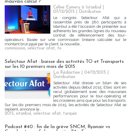
mauvais calcul ?
Céline Eymery à Istanbul |
07/12/2015
|
Distribution
Le congrès Selectour Afat qui a
rassemblé près de 380 participants à
Istanbul a été l'occasion de présenter aux
adhérents les grandes lignes du nouveau
contrat de référencement des tour-
opérateurs. Basée sur une commission linéaire calculée sur le
montant brut payé par le client, la nouvelle...
commission
,
selectour afat
,
to
Selectour Afat : baisse des activités TO et Transports
sur les 10 premiers mois de 2015
La Rédaction
| 04/12/2015
|
Distribution
Selectour Afat dresse un bilan de ses
activités depuis début 2015. Elles sont en
recul globalement avec des mauvaises
performances pour le tour-opérating et
les croisières ainsi que pour les transports.
Sur les dix premiers mois de 2015, les activités de Selectour Afat se
replient, annonce le...
2015
,
istanbul
,
selectour afat
,
turquie
Podcast #40 : fin de la grève SNCM, Ryanair vs