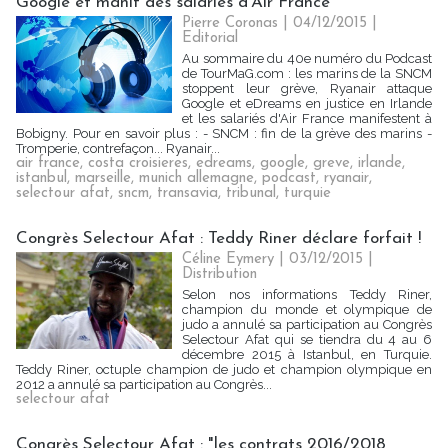
Google et manif des salariés d'Air France
Pierre Coronas | 04/12/2015
|
Editorial
Au sommaire du 40e numéro du Podcast
de TourMaG.com : les marins de la SNCM
stoppent leur grève, Ryanair attaque
Google et eDreams en justice en Irlande
et les salariés d'Air France manifestent à
Bobigny. Pour en savoir plus : - SNCM : fin de la grève des marins -
Tromperie, contrefaçon... Ryanair...
air france
,
costa croisieres
,
edreams
,
google
,
greve
,
irlande
,
istanbul
,
marseille
,
munich allemagne
,
podcast
,
ryanair
,
selectour afat
,
sncm
,
transavia
,
tribunal
,
turquie
Congrès Selectour Afat : Teddy Riner déclare forfait !
Céline Eymery | 03/12/2015
|
Distribution
Selon nos informations Teddy Riner,
champion du monde et olympique de
judo a annulé sa participation au Congrès
Selectour Afat qui se tiendra du 4 au 6
décembre 2015 à Istanbul, en Turquie.
Teddy Riner, octuple champion de judo et champion olympique en
2012 a annulé sa participation au Congrès...
selectour afat
Congrès Selectour Afat : "les contrats 2016/2018