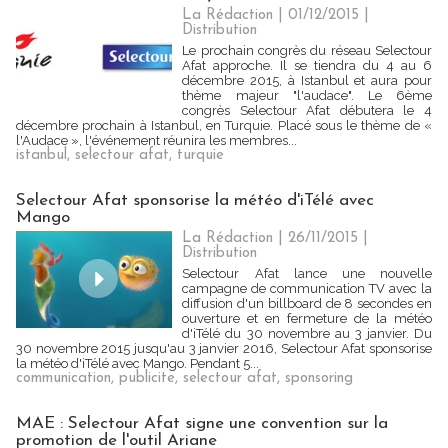
La Rédaction
| 01/12/2015
|
Distribution
Le prochain congrès du réseau Selectour
Afat approche. Il se tiendra du 4 au 6
décembre 2015, à Istanbul et aura pour
thème majeur "l'audace". Le 6ème
congrès Selectour Afat débutera le 4
décembre prochain à Istanbul, en Turquie. Placé sous le thème de «
l'Audace », l'événement réunira les membres...
istanbul
,
selectour afat
,
turquie
Selectour Afat sponsorise la météo d'iTélé avec
Mango
La Rédaction
| 26/11/2015
|
Distribution
Selectour Afat lance une nouvelle
campagne de communication TV avec la
diffusion d'un billboard de 8 secondes en
ouverture et en fermeture de la météo
d'iTélé du 30 novembre au 3 janvier. Du
30 novembre 2015 jusqu'au 3 janvier 2016, Selectour Afat sponsorise
la météo d'iTélé avec Mango. Pendant 5...
communication
,
publicite
,
selectour afat
,
sponsoring
MAE : Selectour Afat signe une convention sur la
promotion de l'outil Ariane