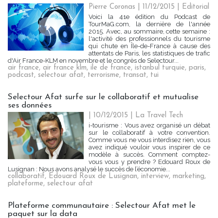
Pierre Coronas | 11/12/2015
|
Editorial
Voici la 41e édition du Podcast de
TourMaG.com, la dernière de l'année
2015. Avec, au sommaire, cette semaine :
l'activité des professionnels du tourisme
qui chute en Île-de-France à cause des
attentats de Paris, les statistiques de trafic
d'Air France-KLM en novembre et le congrès de Selectour...
air france
,
air france klm
,
ile de france
,
istanbul turquie
,
paris
,
podcast
,
selectour afat
,
terrorisme
,
transat
,
tui
Selectour Afat surfe sur le collaboratif et mutualise
ses données
| 10/12/2015
|
La Travel Tech
i-tourisme : Vous avez organisé un débat
sur le collaboratif à votre convention.
Comme vous ne vous interdisez rien, vous
avez indiqué vouloir vous inspirer de ce
modèle à succès. Comment comptez-
vous vous y prendre ? Edouard Roux de
Lusignan : Nous avons analysé le succès de l’économie...
collaboratif
,
Edouard Roux de Lusignan
,
interview
,
marketing
,
plateforme
,
selectour afat
Plateforme communautaire : Selectour Afat met le
paquet sur la data