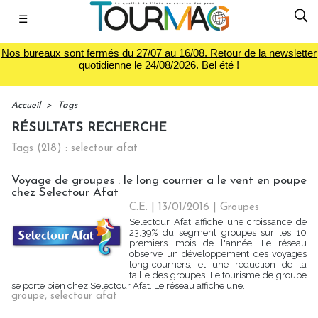
☰
Nos bureaux sont fermés du 27/07 au 16/08. Retour de la newsletter
quotidienne le 24/08/2026. Bel été !
Accueil
>
Tags
RÉSULTATS RECHERCHE
Tags (218) : selectour afat
Voyage de groupes : le long courrier a le vent en poupe
chez Selectour Afat
C.E. | 13/01/2016
|
Groupes
Selectour Afat affiche une croissance de
23,39% du segment groupes sur les 10
premiers mois de l'année. Le réseau
observe un développement des voyages
long-courriers, et une réduction de la
taille des groupes. Le tourisme de groupe
se porte bien chez Selectour Afat. Le réseau affiche une...
groupe
,
selectour afat