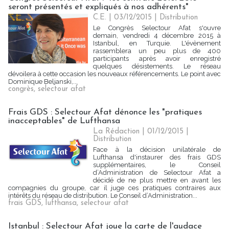
seront présentés et expliqués à nos adhérents"
C.E. | 03/12/2015
|
Distribution
Le Congrès Selectour Afat s'ouvre
demain, vendredi 4 décembre 2015 à
Istanbul, en Turquie. L'évènement
rassemblera un peu plus de 400
participants après avoir enregistré
quelques désistements. Le réseau
dévoilera à cette occasion les nouveaux référencements. Le point avec
Dominique Beljanski,...
congrès
,
selectour afat
Frais GDS : Selectour Afat dénonce les "pratiques
inacceptables" de Lufthansa
La Rédaction
| 01/12/2015
|
Distribution
Face à la décision unilatérale de
Lufthansa d'instaurer des frais GDS
supplémentaires, le Conseil
d’Administration de Selectour Afat a
décidé de ne plus mettre en avant les
compagnies du groupe, car il juge ces pratiques contraires aux
intérêts du réseau de distribution. Le Conseil d’Administration...
frais GDS
,
lufthansa
,
selectour afat
Istanbul : Selectour Afat joue la carte de l'audace