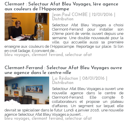
Clermont : Selectour Afat Bleu Voyages, 1ère agence
aux couleurs de l’Hippocampe
Jean-Paul COMBE | 12/01/2016
|
Distribution
Selectour Afat Bleu Voyages a choisi
Clermont-Ferrand pour installer son
27ème point de vente, ouvert depuis une
semaine. Une double nouveauté pour la
ville, qui accueille aussi sa première
enseigne aux couleurs de l’Hippocampe. Reportage sur place. Si l’on
en croit l’adage, il convient de...
bleu voyages
,
clermont ferrand
,
selectour afat
Clermont-Ferrand : Selectour Afat Bleu Voyages ouvre
une agence dans le centre-ville
La Rédaction
| 08/01/2016
|
Distribution
Selectour Afat Bleu Voyages a ouvert une
nouvelle agence dans le centre de
Clermont-Ferrand. Elle compte 6
collaborateurs et propose un plateau
d'affaires. Un segment sur lequel elle
devrait se spécialiser dans le futur. Lundi 4 janvier 2016, une nouvelle
agence Selectour Afat Bleu Voyages a ouvert...
bleu voyages
,
clermont ferrand
,
selectour afat