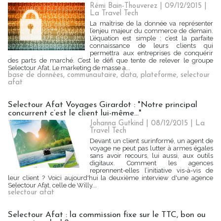
Rémi Bain-Thouverez | 09/12/2015
|
La Travel Tech
La maîtrise de la donnée va représenter
l’enjeu majeur du commerce de demain.
L’équation est simple : c’est la parfaite
connaissance de leurs clients qui
permettra aux entreprises de conquérir
des parts de marché. C’est le défi que tente de relever le groupe
Selectour Afat. Le marketing de masse a...
base de données
,
communautaire
,
data
,
plateforme
,
selectour
afat
Selectour Afat Voyages Girardot : "Notre principal
concurrent c’est le client lui-même…"
Johanna Gutkind | 08/12/2015
|
La
Travel Tech
Devant un client surinformé, un agent de
voyage ne peut pas lutter à armes égales
sans avoir recours, lui aussi, aux outils
digitaux. Comment les agences
reprennent-elles l’initiative vis-à-vis de
leur client ? Voici aujourd'hui la deuxième interview d'une agence
Selectour Afat, celle de Willy...
selectour afat
Selectour Afat : la commission fixe sur le TTC, bon ou