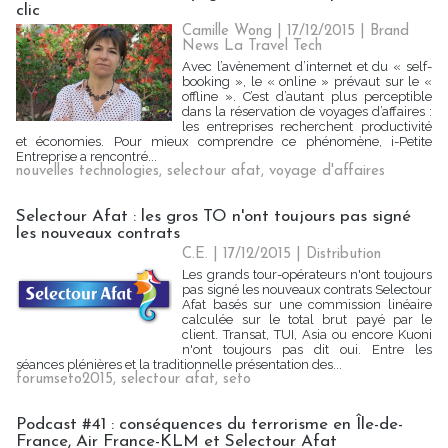
clic
Camille Wong | 17/12/2015
|
Brand
News La Travel Tech
Avec l’avènement d’internet et du « self-
booking », le « online » prévaut sur le «
offline ». C’est d’autant plus perceptible
dans la réservation de voyages d’affaires :
les entreprises recherchent productivité
et économies. Pour mieux comprendre ce phénomène, i-Petite
Entreprise a rencontré...
nouvelles technologies
,
selectour afat
,
voyage d'affaires
Selectour Afat : les gros TO n'ont toujours pas signé
les nouveaux contrats
C.E. | 17/12/2015
|
Distribution
Les grands tour-opérateurs n'ont toujours
pas signé les nouveaux contrats Selectour
Afat basés sur une commission linéaire
calculée sur le total brut payé par le
client. Transat, TUI, Asia ou encore Kuoni
n'ont toujours pas dit oui. Entre les
séances plénières et la traditionnelle présentation des...
forumseto2015
,
selectour afat
,
seto
Podcast #41 : conséquences du terrorisme en Île-de-
France, Air France-KLM et Selectour Afat