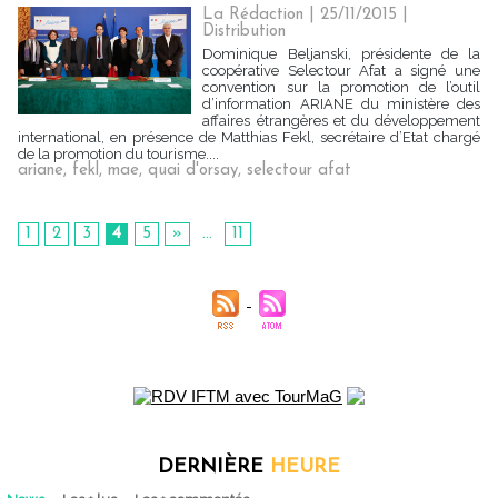
La Rédaction
| 25/11/2015
|
Distribution
Dominique Beljanski, présidente de la
coopérative Selectour Afat a signé une
convention sur la promotion de l’outil
d’information ARIANE du ministère des
affaires étrangères et du développement
international, en présence de Matthias Fekl, secrétaire d’Etat chargé
de la promotion du tourisme....
ariane
,
fekl
,
mae
,
quai d'orsay
,
selectour afat
1
2
3
4
5
»
...
11
DERNIÈRE
HEURE