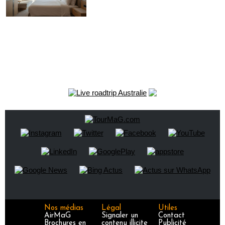
Nos médias
Légal
Utiles
AirMaG
Signaler un
Contact
Brochures en
contenu illicite
Publicité