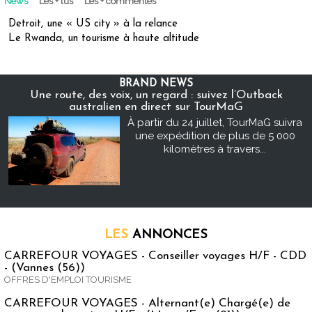
News
Les + lus
Les + commentés
Detroit, une « US city » à la relance
Le Rwanda, un tourisme à haute altitude
BRAND NEWS
Une route, des voix, un regard : suivez l’Outback
australien en direct sur TourMaG
À partir du 24 juillet, TourMaG suivra
une expédition de plus de 5 000
kilomètres à travers...
LES
ANNONCES
CARREFOUR VOYAGES - Conseiller voyages H/F - CDD
- (Vannes (56))
OFFRES D'EMPLOI TOURISME
CARREFOUR VOYAGES - Alternant(e) Chargé(e) de