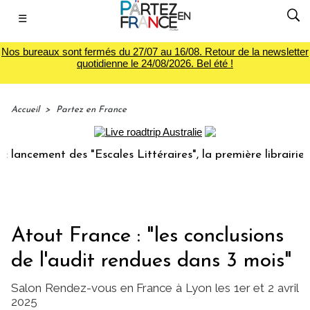
☰
Nos bureaux sont fermés du 27/07 au 16/08. Retour de la newsletter
quotidienne le 24/08/2026. Bel été !
Accueil
>
Partez en France
ent des "Escales Littéraires", la première librairie du voya
Atout France : "les conclusions
de l'audit rendues dans 3 mois"
Salon Rendez-vous en France à Lyon les 1er et 2 avril
2025