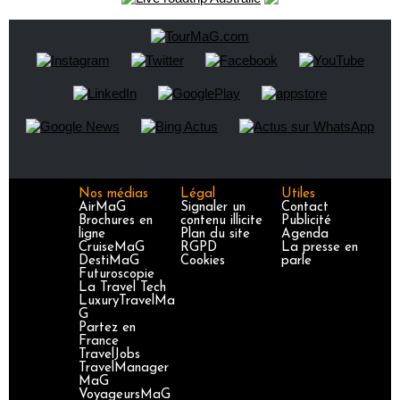
Nos médias
Légal
Utiles
AirMaG
Signaler un
Contact
Brochures en
contenu illicite
Publicité
ligne
Plan du site
Agenda
CruiseMaG
RGPD
La presse en
DestiMaG
Cookies
parle
Futuroscopie
La Travel Tech
LuxuryTravelMa
G
Partez en
France
TravelJobs
TravelManager
MaG
VoyageursMaG