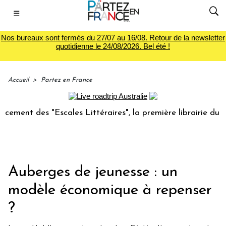
☰
Nos bureaux sont fermés du 27/07 au 16/08. Retour de la newsletter
quotidienne le 24/08/2026. Bel été !
Accueil
>
Partez en France
es "Escales Littéraires", la première librairie du voyage
Auberges de jeunesse : un
modèle économique à repenser
?