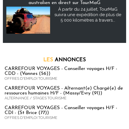
australien en direct sur TourMaG
À partir du 24 juillet, TourMaG
suivra une expédition de plus de
5 000 kilomètres à travers...
LES
ANNONCES
CARREFOUR VOYAGES - Conseiller voyages H/F -
CDD - (Vannes (56))
OFFRES D'EMPLOI TOURISME
CARREFOUR VOYAGES - Alternant(e) Chargé(e) de
ressources humaines H/F - (Massy/Evry (91))
ALTERNANCE / STAGES TOURISME
CARREFOUR VOYAGES - Conseiller voyages H/F -
CDI - (St Brice (77))
OFFRES D'EMPLOI TOURISME