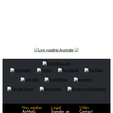
Nos médias
Légal
Utiles
AirMaG
Signaler un
Contact