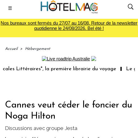
☰
Nos bureaux sont fermés du 27/07 au 16/08. Retour de la newsletter
quotidienne le 24/08/2026. Bel été !
Accueil
>
Hébergement
s Littéraires", la première librairie du voyage
Le group
Cannes veut céder le foncier du
Noga Hilton
Discussions avec groupe Jesta