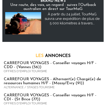
BRAND NEWS
Une route, des voix, un regard : suivez l’Outback
australien en direct sur TourMaG
À partir du 24 juillet, TourMaG
suivra une expédition de plus de
5 000 kilomètres à travers...
LES
ANNONCES
CARREFOUR VOYAGES - Conseiller voyages H/F -
CDD - (Vannes (56))
OFFRES D'EMPLOI TOURISME
CARREFOUR VOYAGES - Alternant(e) Chargé(e) de
ressources humaines H/F - (Massy/Evry (91))
ALTERNANCE / STAGES TOURISME
CARREFOUR VOYAGES - Conseiller voyages H/F -
CDI - (St Brice (77))
OFFRES D'EMPLOI TOURISME