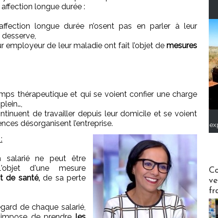
e affection longue durée :
affection longue durée n’osent pas en parler à leur
 desserve,
ur employeur de leur maladie ont fait l’objet de
mesures
-temps thérapeutique et qui se voient confier une charge
plein…,
ontinuent de travailler depuis leur domicile et se voient
ences désorganisent l’entreprise.
ex
:
n salarié ne peut être
Publi-n
l'objet d'une mesure
Co
t de santé,
de sa perte
ve
fr
’égard de chaque salarié,
i impose de prendre
les