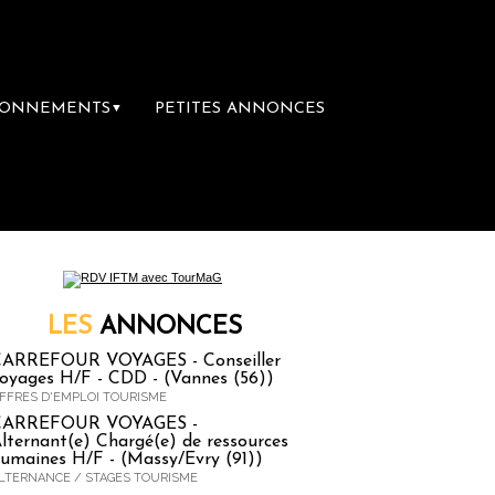
BONNEMENTS
PETITES ANNONCES
▼
Le groupe Sainte-Claire rachète Eden Tour
LES
ANNONCES
ARREFOUR VOYAGES - Conseiller
oyages H/F - CDD - (Vannes (56))
FFRES D'EMPLOI TOURISME
CARREFOUR VOYAGES -
lternant(e) Chargé(e) de ressources
umaines H/F - (Massy/Evry (91))
LTERNANCE / STAGES TOURISME