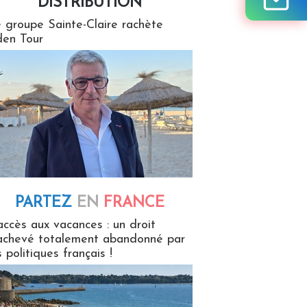
DISTRIBUTION
tion
 groupe Sainte-Claire rachète
en Tour
PARTEZ
EN
FRANCE
 en France
accès aux vacances : un droit
achevé totalement abandonné par
s politiques français !