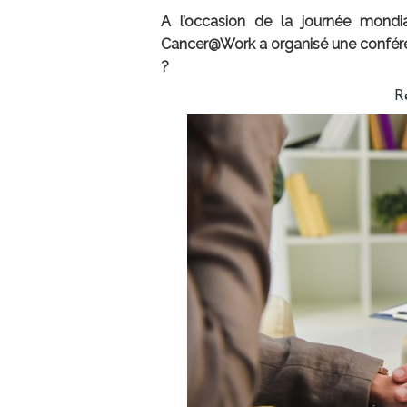
A l’occasion de la journée mondi
Cancer@Work
a organisé une confére
?
R