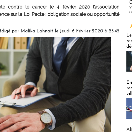
C
ale contre le cancer
le 4 février 2020 l’association
v
O
nce sur la Loi Pacte : obligation sociale ou opportunité
édigé par Malika Lahnait le Jeudi 6 Février 2020 à 23:45
Emploi
Le
re
dé
Em
re
vi
Al