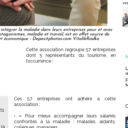
vr
à intégrer la maladie dans leurs entreprises pour et avec
antagonismes, maladie et travail, est en effet source de
et économique - Depositphotos.com VitalikRadko
Cette association regroupe 57 entreprises
dont 5 représentants du tourisme, en
l’occurrence :
L
a
F
M
Ces 57 entreprises ont adhéré à cette
association :
ats
• « Pour mieux accompagner leurs salariés
confrontés à la maladie : malades, aidants,
 la
collègues, managers …