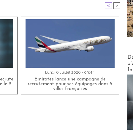
<
>
Actus V
De
d’
fo
Lundi 6 Juillet 2026 - 09:44
ecrute
Emirates lance une campagne de
e le 9
recrutement pour ses équipages dans 5
villes françaises