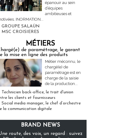
épanouir au sein
d’équipes
ambitieuses et
otivées. INORMATION...
GROUPE SALAÜN
MSC CROISIERES
MÉTIERS
hargé(e) de paramétrage, le garant
e la mise en ligne des produits
Métier méconnu, le
chargé(e) de
paramétrage est en
charge de la saisie
de la production...
Technicien back-office, le trait d'union
ntre les clients et fournisseurs
Social media manager, le chef d’orchestre
e la communication digitale
BRAND NEWS
Une route, des voix, un regard : suivez