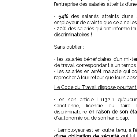
l’entreprise des salariés atteints d’un
•
54%
des salariés atteints d’une 
employeur de crainte que cela ne les
• 20% des salariés qui ont informé le
discriminatoires !
Sans oublier :
• les salariés bénéficiaires d’un mi
de travail correspondant à un temps 
• les salariés en arrêt maladie qui c
reprocher à leur retour que leurs abs
Le Code du Travail dispose pourtant 
• en son article L1132-1 qu’aucu
sanctionné, licencié ou faire 
discriminatoire
en raison de son éta
d'autonomie ou de son handicap.
• L’employeur est en outre tenu, à l
d’une obligation de sécurité
qui lu