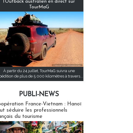
l’Outback australien en direct sur
TourMaG
À partir du 24 juillet, TourMaG suivra une
pédition de plus de 5 000 kilomètres à travers...
PUBLI-NEWS
ews
opération France-Vietnam : Hanoï
ut séduire les professionnels
ançais du tourisme