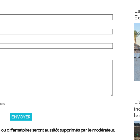
Distribu
Le
Ed
Partez
L’
res
in
le
x ou diffamatoires seront aussitôt supprimés par le modérateur.