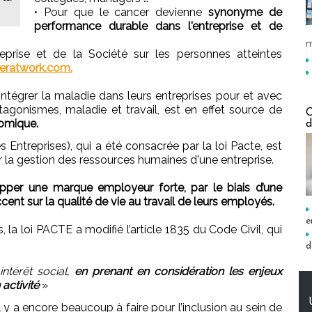
• Pour que le cancer devienne
synonyme de
performance durable dans l'entreprise et de
m
eprise et de la Société sur les personnes atteintes
ratwork.com.
 intégrer la maladie dans leurs entreprises pour et avec
ntagonismes, maladie et travail, est en effet source de
C
nomique.
d
 Entreprises), qui a été consacrée par la loi Pacte, est
r la gestion des ressources humaines d'une entreprise.
per une marque employeur forte, par le biais d’une
cent sur la qualité de vie au travail de leurs employés.
e
 la loi PACTE a modifié l’article 1835 du Code Civil, qui
d
ntérêt social,
en prenant en considération les enjeux
activité
»
 y a encore beaucoup à faire pour l’inclusion au sein de