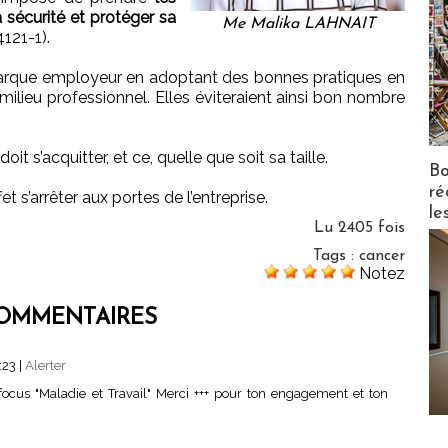
 sécurité et protéger sa
Me Malika LAHNAIT
4121-1).
 marque employeur en adoptant des bonnes pratiques en
milieu professionnel. Elles éviteraient ainsi bon nombre
it s’acquitter, et ce, quelle que soit sa taille.
Bo
ré
t s’arrêter aux portes de l’entreprise.
le
Lu 2405 fois
Tags
:
cancer
Notez
OMMENTAIRES
:23
|
Alerter
focus "Maladie et Travail" Merci +++ pour ton engagement et ton