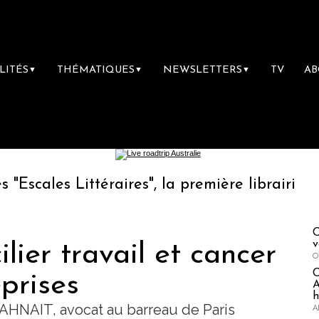
LITÉS
THÉMATIQUES
NEWSLETTERS
TV
A
▼
▼
▼
ittéraires", la première librairie du voyage
C
v
ier travail et cancer
O
prises
A
h
AHNAIT, avocat au barreau de Paris
A