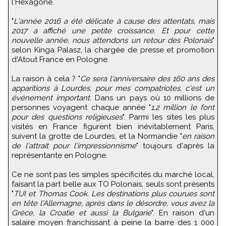
l'Hexagone.
"
L'année 2016 a été délicate à cause des attentats, mais
2017 a affiché une petite croissance. Et pour cette
nouvelle année, nous attendons un retour des Polonais
"
selon Kinga Palasz, la chargée de presse et promotion
d'Atout France en Pologne.
La raison à cela ? "
Ce sera l'anniversaire des 160 ans des
apparitions à Lourdes, pour mes compatriotes, c'est un
événement important.
Dans un pays où 10 millions de
personnes voyagent chaque année "
1,2 million le font
pour des questions religieuses
". Parmi les sites les plus
visités en France figurent bien inévitablement Paris,
suivent la grotte de Lourdes, et la Normandie "
en raison
de l'attrait pour l'impressionnisme
" toujours d'après la
représentante en Pologne.
Ce ne sont pas les simples spécificités du marché local,
faisant la part belle aux TO Polonais, seuls sont présents
"
TUI et Thomas Cook. Les destinations plus courues sont
en tête l'Allemagne, après dans le désordre, vous avez la
Grèce, la Croatie et aussi la Bulgarie
". En raison d'un
salaire moyen franchissant à peine la barre des 1 000