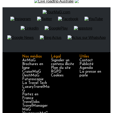
Nos médias
Légal
Utiles
AirMaG
Signaler un
Contact
Brochures en
contenu illicite
Publicité
ligne
Plan du site
Agenda
CruiseMaG
RGPD
La presse en
DestiMaG
Cookies
parle
Futuroscopie
La Travel Tech
LuxuryTravelMa
G
Partez en
France
TravelJobs
TravelManager
MaG