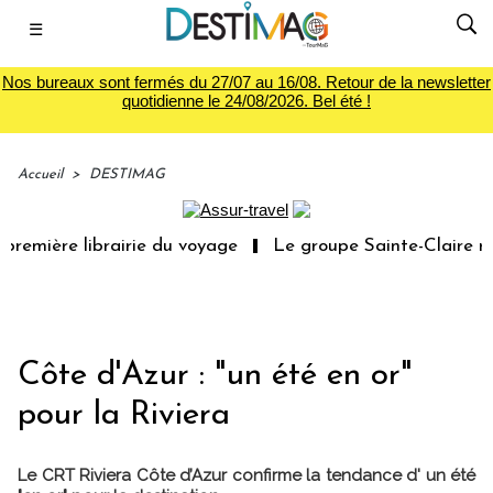
☰
Nos bureaux sont fermés du 27/07 au 16/08. Retour de la newsletter
quotidienne le 24/08/2026. Bel été !
Accueil
>
DESTIMAG
remière librairie du voyage
Le groupe Sainte-Claire rac
Côte d'Azur : "un été en or"
pour la Riviera
Le CRT Riviera Côte d’Azur confirme la tendance d' un été