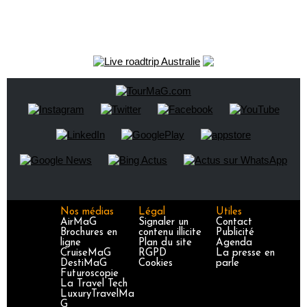
Nos médias
Légal
Utiles
AirMaG
Signaler un
Contact
Brochures en
contenu illicite
Publicité
ligne
Plan du site
Agenda
CruiseMaG
RGPD
La presse en
DestiMaG
Cookies
parle
Futuroscopie
La Travel Tech
LuxuryTravelMa
G