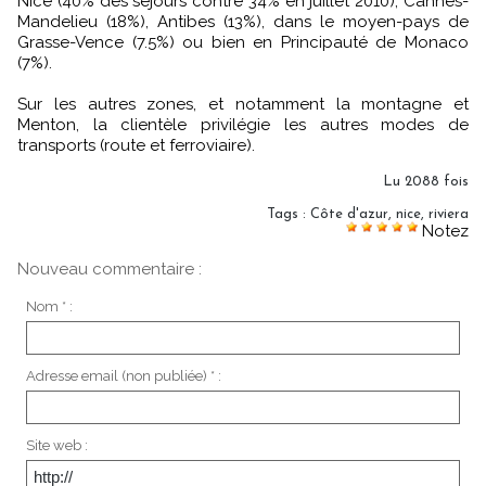
Nice (40% des séjours contre 34% en juillet 2010), Cannes-
Mandelieu (18%), Antibes (13%), dans le moyen-pays de
Grasse-Vence (7.5%) ou bien en Principauté de Monaco
(7%).
Sur les autres zones, et notamment la montagne et
Menton, la clientèle privilégie les autres modes de
transports (route et ferroviaire).
Lu 2088 fois
Tags
:
Côte d'azur
,
nice
,
riviera
Notez
Nouveau commentaire :
Nom * :
Adresse email (non publiée) * :
Site web :