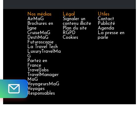
Nos médias
Légal
Utiles
AirMaG
Signaler un
Contact
Brochures en
contenu illicite
Publicité
ligne
Plan du site
Agenda
CruiseMaG
RGPD
La presse en
DestiMaG
Cookies
parle
Futuroscopie
La Travel Tech
LuxuryTravelMa
G
Partez en
France
TravelJobs
TravelManager
MaG
VoyageursMaG
Voyages
Responsables
Site certifié