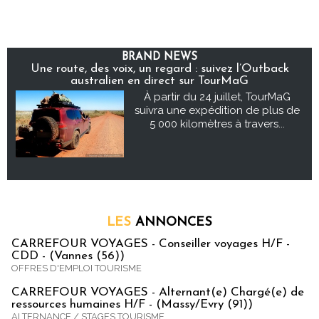
BRAND NEWS
Une route, des voix, un regard : suivez l’Outback
australien en direct sur TourMaG
À partir du 24 juillet, TourMaG
suivra une expédition de plus de
5 000 kilomètres à travers...
LES
ANNONCES
CARREFOUR VOYAGES - Conseiller voyages H/F -
CDD - (Vannes (56))
OFFRES D'EMPLOI TOURISME
CARREFOUR VOYAGES - Alternant(e) Chargé(e) de
ressources humaines H/F - (Massy/Evry (91))
ALTERNANCE / STAGES TOURISME