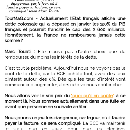
dangereux, car le jour, où il
faudra payer la facture, ce sera
compliqué" selon Marc Touati
TourMaG.com - Actuellement l'Etat français affiche une
dette colossale qui a dépassé en janvier les 120% du PIB
français et pourrait franchir le cap des 2 600 milliards.
Honnêtement, la France ne remboursera jamais cette
somme ?
Marc Touati :
Elle n'aura pas d'autre choix que de
rembourser, du moins les intérêts de la dette.
C'est tout le problème. Aujourd'hui nous ne voyons pas le
coût de la dette, car la BCE achète tout, avec des taux
d'intérêt autour des 0%. Dès que les taux d'intérêt vont
commencer à augmenter, alors cela va nous coûter cher.
Nous allons voir le vrai prix du
"quoi qu'il en coûte",
à ce
moment là. Nous sommes actuellement dans une fuite en
avant que personne ne souhaite arrêter.
Nous jouons un jeu très dangereux, car le jour, où il faudra
payer la facture, ce sera compliqué.
La BCE va maintenir
le statu quo en 2022, pour que les élections