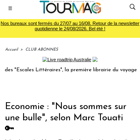
☰
Nos bureaux sont fermés du 27/07 au 16/08. Retour de la newsletter
quotidienne le 24/08/2026. Bel été !
Accueil
>
CLUB ABONNES
ales Littéraires", la première librairie du voyage
Le gr
Economie : "Nous sommes sur
une bulle", selon Marc Touati
🔑