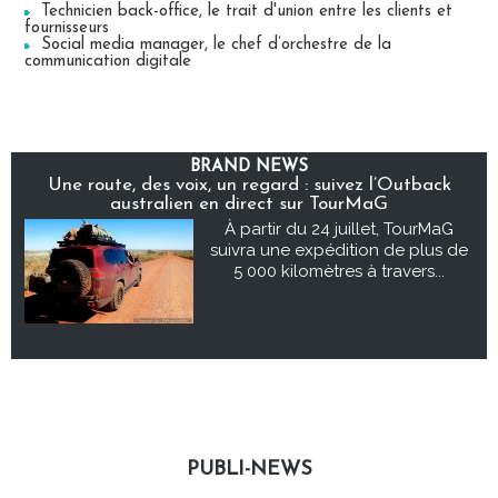
Technicien back-office, le trait d'union entre les clients et
fournisseurs
Social media manager, le chef d’orchestre de la
communication digitale
BRAND NEWS
Une route, des voix, un regard : suivez l’Outback
australien en direct sur TourMaG
À partir du 24 juillet, TourMaG
suivra une expédition de plus de
5 000 kilomètres à travers...
PUBLI-NEWS