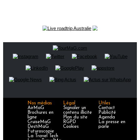
Nos médias
Légal
Utiles
AirMaG
Signaler un
Contact
Brochures en
contenu illicite
Publicité
ligne
Plan du site
Agenda
CruiseMaG
RGPD
La presse en
DestiMaG
Cookies
parle
Futuroscopie
La Travel Tech