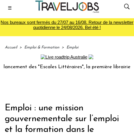
☰
Nos bureaux sont fermés du 27/07 au 16/08. Retour de la newsletter
quotidienne le 24/08/2026. Bel été !
Accueil
>
Emploi & Formation
>
Emploi
ent des "Escales Littéraires", la première librairie du voya
Emploi : une mission
gouvernementale sur l’emploi
et la formation dans le