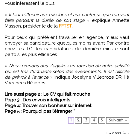
vous intéressent le plus.
«
Il faut réfléchir aux missions et aux contenus que l’on veut
faire pendant la durée de son stage
» explique Annette
Masson, présidente de la
FFTST
.
Pour ceux qui préfèrent travailler en agence, mieux vaut
envoyer sa candidature quelques moins avant. Par contre
chez les TO, les candidatures de dernière minute sont
parfois les plus efficaces.
«
Nous prenons des stagiaires en fonction de notre activité
qui est très fluctuante selon des évènements. Il est difficile
de prévoir à l’avance
» indique Jocelyne Villecroze DRH à
Vacances Héliades.
Lire aussi page 2 : Le CV qui fait mouche
Page 3 : Des envois intelligents
Page 4: Trouver son bonheur sur internet
Page 5 : Pourquoi pas l’étranger
?
1
2
3
4
5
Suivant »
Lu 9933 fois