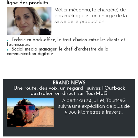
ligne des produits
Métier méconnu, le chargé(e) de
paramétrage est en charge de la
saisie de la production...
Technicien back-office, le trait d'union entre les clients et
fournisseurs
Social media manager, le chef d’orchestre de la
communication digitale
BRAND NEWS
Une route, des voix, un regard : suivez l’Outback
australien en direct sur TourMaG
À partir du 24 juillet, TourMaG
suivra une expédition de plus de
5 000 kilomètres à travers...