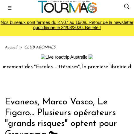
☰
Nos bureaux sont fermés du 27/07 au 16/08. Retour de la newsletter
quotidienne le 24/08/2026. Bel été !
Accueil
>
CLUB ABONNES
 des "Escales Littéraires", la première librairie du voyage
Evaneos, Marco Vasco, Le
Figaro... Plusieurs opérateurs
"grands risques" optent pour