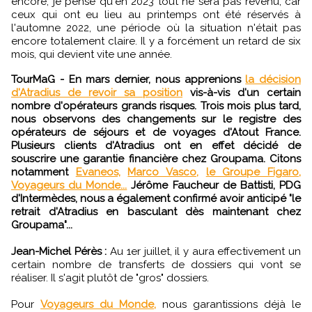
encore, je pense qu'en 2023 tout ne sera pas revenu, car
ceux qui ont eu lieu au printemps ont été réservés à
l'automne 2022, une période où la situation n'était pas
encore totalement claire. Il y a forcément un retard de six
mois, qui devient vite une année.
TourMaG - En mars dernier, nous apprenions
la décision
d'Atradius de revoir sa position
vis-à-vis d'un certain
nombre d'opérateurs grands risques. Trois mois plus tard,
nous observons des changements sur le registre des
opérateurs de séjours et de voyages d'Atout France.
Plusieurs clients d'Atradius ont en effet décidé de
souscrire une garantie financière chez Groupama. Citons
notamment
Evaneos,
Marco Vasco,
le Groupe Figaro,
Voyageurs du Monde...
Jérôme Faucheur de Battisti, PDG
d'Intermèdes, nous a également confirmé avoir anticipé "le
retrait d'Atradius en basculant dès maintenant chez
Groupama"...
Jean-Michel Pérès :
Au 1er juillet, il y aura effectivement un
certain nombre de transferts de dossiers qui vont se
réaliser. Il s'agit plutôt de "gros" dossiers.
Pour
Voyageurs du Monde,
nous garantissions déjà le