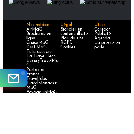
Nos médias
Légal
Utiles
AirMaG
Signaler un
Contact
Brochures en
contenu illicite
Publicité
ligne
Plan du site
Agenda
CruiseMaG
RGPD
La presse en
DestiMaG
Cookies
parle
Futuroscopie
La Travel Tech
LuxuryTravelMa
G
Partez en
France
TravelJobs
TravelManager
MaG
VoyageursMaG
Voyages
Responsables
Site certifié