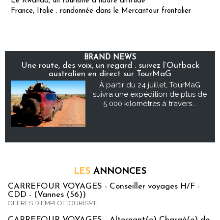
Le Rwanda, un tourisme à haute altitude
France, Italie : randonnée dans le Mercantour frontalier
BRAND NEWS
Une route, des voix, un regard : suivez l’Outback
australien en direct sur TourMaG
À partir du 24 juillet, TourMaG
suivra une expédition de plus de
5 000 kilomètres à travers...
LES
ANNONCES
CARREFOUR VOYAGES - Conseiller voyages H/F -
CDD - (Vannes (56))
OFFRES D'EMPLOI TOURISME
CARREFOUR VOYAGES - Alternant(e) Chargé(e) de