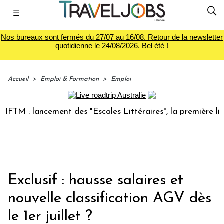
☰
Nos bureaux sont fermés du 27/07 au 16/08. Retour de la newsletter
quotidienne le 24/08/2026. Bel été !
Accueil
>
Emploi & Formation
>
Emploi
: lancement des "Escales Littéraires", la première librairie
Exclusif : hausse salaires et
nouvelle classification AGV dès
le 1er juillet ?