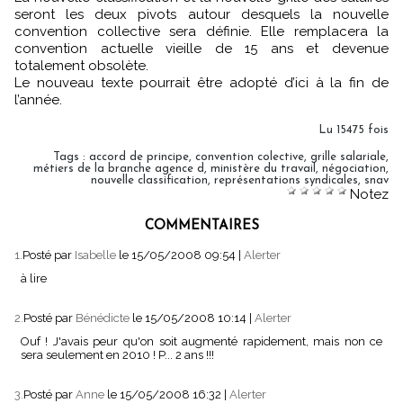
seront les deux pivots autour desquels la nouvelle
convention collective sera définie. Elle remplacera la
convention actuelle vieille de 15 ans et devenue
totalement obsolète.
Le nouveau texte pourrait être adopté d’ici à la fin de
l’année.
Lu 15475 fois
Tags
:
accord de principe
,
convention colective
,
grille salariale
,
métiers de la branche agence d
,
ministère du travail
,
négociation
,
nouvelle classification
,
représentations syndicales
,
snav
Notez
COMMENTAIRES
1.
Posté par
Isabelle
le 15/05/2008 09:54
|
Alerter
à lire
2.
Posté par
Bénédicte
le 15/05/2008 10:14
|
Alerter
Ouf ! J'avais peur qu'on soit augmenté rapidement, mais non ce
sera seulement en 2010 ! P... 2 ans !!!
3.
Posté par
Anne
le 15/05/2008 16:32
|
Alerter