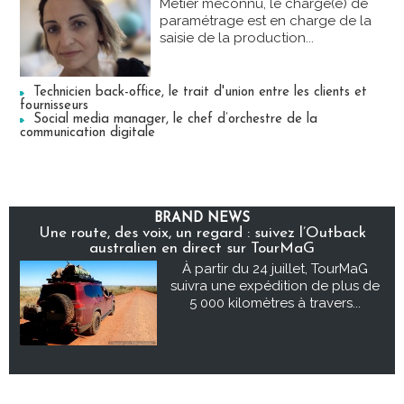
Métier méconnu, le chargé(e) de
paramétrage est en charge de la
saisie de la production...
Technicien back-office, le trait d'union entre les clients et
fournisseurs
Social media manager, le chef d’orchestre de la
communication digitale
BRAND NEWS
Une route, des voix, un regard : suivez l’Outback
australien en direct sur TourMaG
À partir du 24 juillet, TourMaG
suivra une expédition de plus de
5 000 kilomètres à travers...