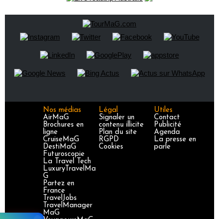
Nos médias
Légal
Utiles
AirMaG
Signaler un
Contact
Brochures en
contenu illicite
Publicité
ligne
Plan du site
Agenda
CruiseMaG
RGPD
La presse en
DestiMaG
Cookies
parle
Futuroscopie
La Travel Tech
LuxuryTravelMa
G
Partez en
France
TravelJobs
TravelManager
MaG