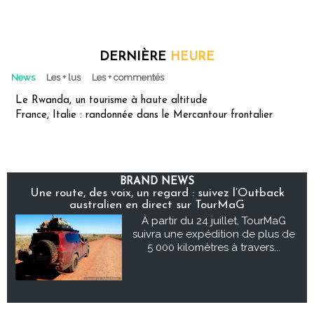
DERNIÈRE
HEURE
News
Les + lus
Les + commentés
Le Rwanda, un tourisme à haute altitude
France, Italie : randonnée dans le Mercantour frontalier
BRAND NEWS
Une route, des voix, un regard : suivez l’Outback
australien en direct sur TourMaG
À partir du 24 juillet, TourMaG
suivra une expédition de plus de
5 000 kilomètres à travers...