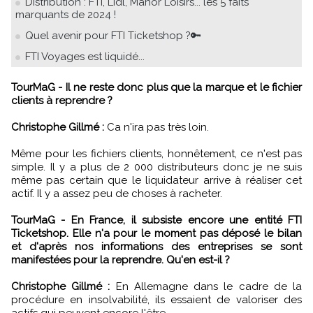
Distribution : FTI, Lidl, Manor Loisirs... les 5 faits
marquants de 2024 !
Quel avenir pour FTI Ticketshop ?🔑
FTI Voyages est liquidé...
TourMaG - Il ne reste donc plus que la marque et le fichier
clients à reprendre ?
Christophe Gillmé :
Ca n'ira pas très loin.
Même pour les fichiers clients, honnêtement, ce n'est pas
simple. Il y a plus de 2 000 distributeurs donc je ne suis
même pas certain que le liquidateur arrive à réaliser cet
actif. Il y a assez peu de choses à racheter.
TourMaG - En France, il subsiste encore une entité FTI
Ticketshop. Elle n'a pour le moment pas déposé le bilan
et d'après nos informations des entreprises se sont
manifestées pour la reprendre. Qu'en est-il ?
Christophe Gillmé :
En Allemagne dans le cadre de la
procédure en insolvabilité, ils essaient de valoriser des
actifs qui peuvent encore l'être.