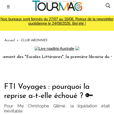
☰
Nos bureaux sont fermés du 27/07 au 16/08. Retour de la newsletter
quotidienne le 24/08/2026. Bel été !
Accueil
>
CLUB ABONNES
es "Escales Littéraires", la première librairie du voyage
FTI Voyages : pourquoi la
reprise a-t-elle échoué ? 🔑
Pour Me Christophe Gillmé, la liquidation était
inévitable