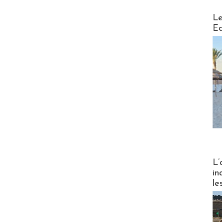
Distribu
Le
Ed
Partez
L’
in
le