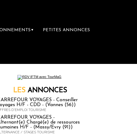
BONNEMENTS
PETITES ANNONCES
▼
re librairie du voyage
Le groupe Sainte-Cla
LES
ANNONCES
ARREFOUR VOYAGES - Conseiller
oyages H/F - CDD - (Vannes (56))
FFRES D'EMPLOI TOURISME
CARREFOUR VOYAGES -
lternant(e) Chargé(e) de ressources
umaines H/F - (Massy/Evry (91))
LTERNANCE / STAGES TOURISME