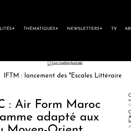
LITÉS
THÉMATIQUES
NEWSLETTERS
TV
A
▼
▼
▼
lancement des "Escales Littéraires", la premiè
C
v
 : Air Form Maroc
O
gramme adapté aux
A
h
u Moyen-Orient
A