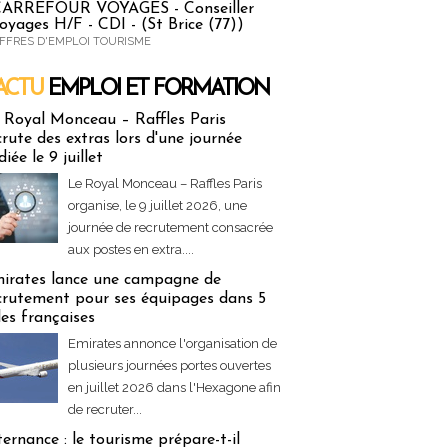
ARREFOUR VOYAGES - Conseiller
oyages H/F - CDI - (St Brice (77))
FFRES D'EMPLOI TOURISME
ACTU
EMPLOI ET FORMATION
 & Formation
 Royal Monceau – Raffles Paris
crute des extras lors d'une journée
diée le 9 juillet
Le Royal Monceau – Raffles Paris
organise, le 9 juillet 2026, une
journée de recrutement consacrée
aux postes en extra....
irates lance une campagne de
crutement pour ses équipages dans 5
lles françaises
Emirates annonce l'organisation de
plusieurs journées portes ouvertes
en juillet 2026 dans l'Hexagone afin
de recruter...
ternance : le tourisme prépare-t-il