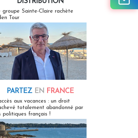
DISTRIBUTION
tion
 groupe Sainte-Claire rachète
en Tour
PARTEZ
EN
FRANCE
 en France
accès aux vacances : un droit
achevé totalement abandonné par
s politiques français !