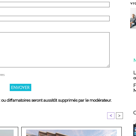
vr
L
res
a
F
M
x ou diffamatoires seront aussitôt supprimés par le modérateur.
<
>