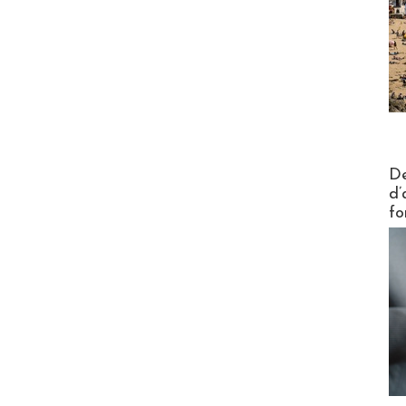
Actus V
De
d’
fo