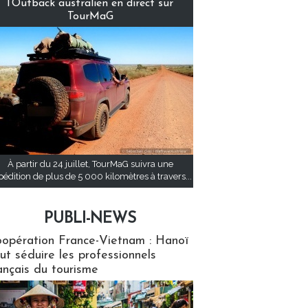
l’Outback australien en direct sur
TourMaG
À partir du 24 juillet, TourMaG suivra une
pédition de plus de 5 000 kilomètres à travers...
PUBLI-NEWS
ews
opération France-Vietnam : Hanoï
ut séduire les professionnels
ançais du tourisme