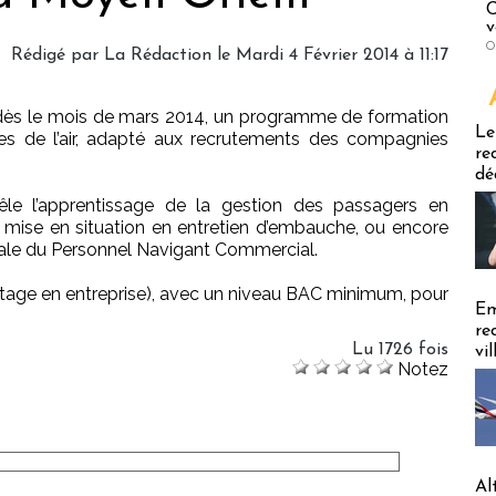
C
v
O
Rédigé par
La Rédaction
le Mardi 4 Février 2014 à 11:17
dès le mois de mars 2014, un programme de formation
Emploi
Le
es de l’air, adapté aux recrutements des compagnies
re
dé
mêle l’apprentissage de la gestion des passagers en
la mise en situation en entretien d’embauche, ou encore
ciale du Personnel Navigant Commercial.
+ stage en entreprise), avec un niveau BAC minimum, pour
Em
re
Lu 1726 fois
vi
Notez
Al