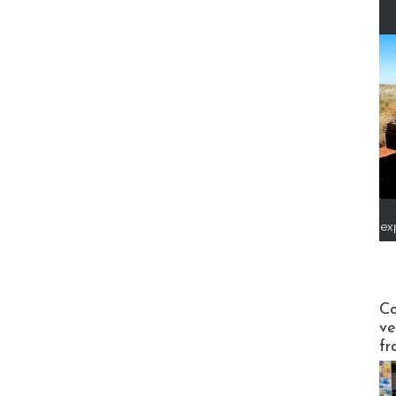
ex
Publi-n
Co
ve
fr