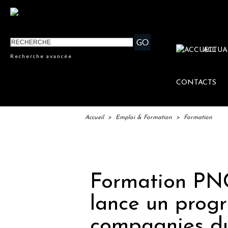
ACTUA
Recherche avancée
CONTACTS
Accueil
>
Emploi & Formation
>
Formation
IFTM : 
Formation PNC
lance un pro
compagnies d