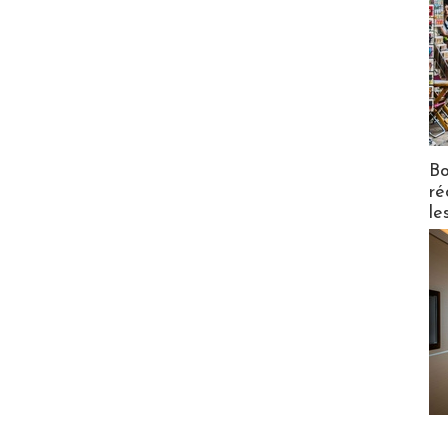
Bo
ré
le