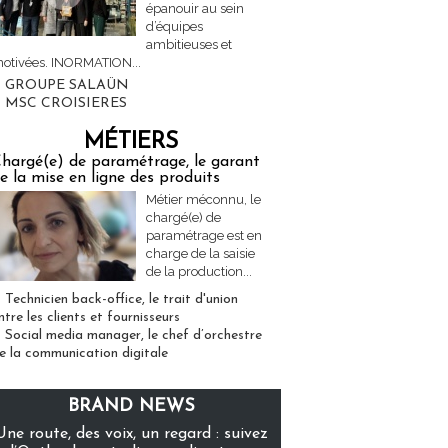
épanouir au sein
d’équipes
ambitieuses et
otivées. INORMATION...
GROUPE SALAÜN
MSC CROISIERES
MÉTIERS
hargé(e) de paramétrage, le garant
e la mise en ligne des produits
Métier méconnu, le
chargé(e) de
paramétrage est en
charge de la saisie
de la production...
Technicien back-office, le trait d'union
ntre les clients et fournisseurs
Social media manager, le chef d’orchestre
e la communication digitale
BRAND NEWS
Une route, des voix, un regard : suivez