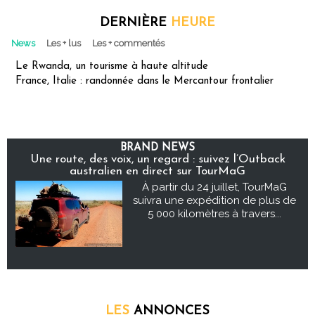
DERNIÈRE
HEURE
News
Les + lus
Les + commentés
Le Rwanda, un tourisme à haute altitude
France, Italie : randonnée dans le Mercantour frontalier
BRAND NEWS
Une route, des voix, un regard : suivez l’Outback
australien en direct sur TourMaG
À partir du 24 juillet, TourMaG
suivra une expédition de plus de
5 000 kilomètres à travers...
LES
ANNONCES