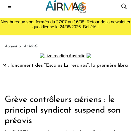
☰
Nos bureaux sont fermés du 27/07 au 16/08. Retour de la newsletter
quotidienne le 24/08/2026. Bel été !
Accueil
>
AirMaG
lancement des "Escales Littéraires", la première librairie d
Grève contrôleurs aériens : le
principal syndicat suspend son
préavis