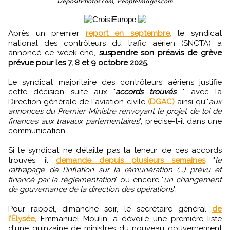
DepositPhotos.com, PeopleImages.com
Après un premier
report en septembre,
le syndicat
national des contrôleurs du trafic aérien (SNCTA) a
annoncé ce week-end,
suspendre son préavis de grève
prévue pour les 7, 8 et 9 octobre 2025.
Le syndicat majoritaire des contrôleurs aériens justifie
cette décision suite aux "
accords trouvés
" avec la
Direction générale de l'aviation civile
(DGAC)
ainsi qu'"
aux
annonces du Premier Ministre renvoyant le projet de loi de
finances aux travaux parlementaires
", précise-t-il dans une
communication.
Si le syndicat ne détaille pas la teneur de ces accords
trouvés, il
demande depuis plusieurs semaines
"
le
rattrapage de l’inflation sur la rémunération (...) prévu et
financé par la réglementation
" ou encore "
un changement
de gouvernance de la direction des opérations
".
Pour rappel, dimanche soir, le secrétaire général
de
l’Élysée,
Emmanuel Moulin, a dévoilé une première liste
d'une quinzaine de ministres du nouveau gouvernement