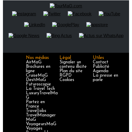
Nos médias
Légal
Utiles
AirMaG
Signaler un
Contact
Brochures en
contenu illicite
Publicité
ligne
Plan du site
Agenda
CruiseMaG
RGPD
La presse en
DestiMaG
Cookies
parle
Futuroscopie
La Travel Tech
LuxuryTravelMa
G
Partez en
France
TravelJobs
TravelManager
MaG
VoyageursMaG
Voyages