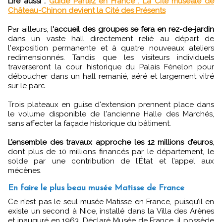
Lire aussi :
Guide Partez en France : La Cité muséale de
Château-Chinon devient la Cité des Présents
Par ailleurs, l
'accueil des groupes se fera en rez-de-jardin
dans un vaste hall directement relié au départ de
l'exposition permanente et à quatre nouveaux ateliers
redimensionnés. Tandis que les visiteurs individuels
traverseront la cour historique du Palais Fénelon pour
déboucher dans un hall remanié, aéré et largement vitré
sur le parc.
Trois plateaux en guise d'extension prennent place dans
le volume disponible de l'ancienne Halle des Marchés,
sans affecter la façade historique du bâtiment.
L’ensemble des travaux approche les 12 millions d’euros
,
dont plus de 10 millions financés par le département, le
solde par une contribution de l’État et l’appel aux
mécènes.
En faire le plus beau musée Matisse de France
Ce n’est pas le seul musée Matisse en France, puisqu’il en
existe un second à Nice, installé dans la Villa des Arènes
et inauguré en 1963. Déclaré Musée de France, il possède