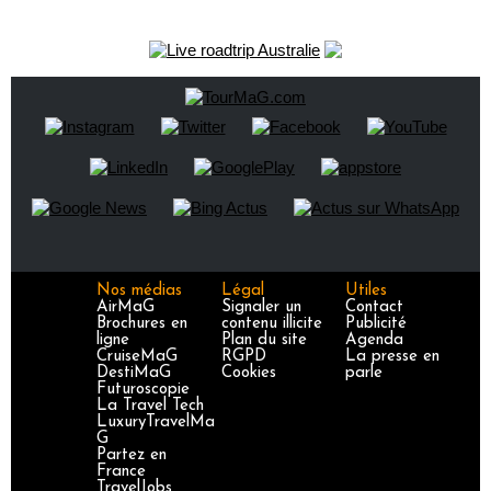
Nos médias
Légal
Utiles
AirMaG
Signaler un
Contact
Brochures en
contenu illicite
Publicité
ligne
Plan du site
Agenda
CruiseMaG
RGPD
La presse en
DestiMaG
Cookies
parle
Futuroscopie
La Travel Tech
LuxuryTravelMa
G
Partez en
France
TravelJobs