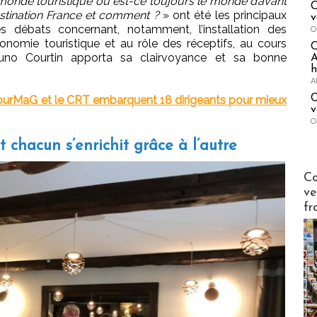
de touristique ou est-ce toujours le monde d’avant
C
estination France et comment ?
» ont été les principaux
v
es débats concernant, notamment, l’installation des
O
conomie touristique et au rôle des réceptifs, au cours
runo Courtin apporta sa clairvoyance et sa bonne
A
h
A
C
ourMaG et le CRT embarquent 18 dirigeants pour mieux
v
O
 chacun s’enrichit grâce à l’autre
Publi-n
Co
ve
fr