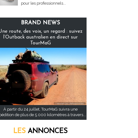
pour les professionnels...
BRAND NEWS
Une route, des voix, un regard : suivez
l’Outback australien en direct sur
TourMaG
À partir du 24 juillet, TourMaG suivra une
pédition de plus de 5 000 kilomètres à travers...
LES
ANNONCES