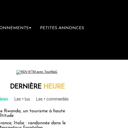
BONNEMENTS
PETITES ANNONCES
▼
ière librairie du voyage
Le groupe Sainte
DERNIÈRE
HEURE
News
Les + lus
Les + commentés
e Rwanda, un tourisme à haute
ltitude
rance, Italie : randonnée dans le
ercantour frontalier