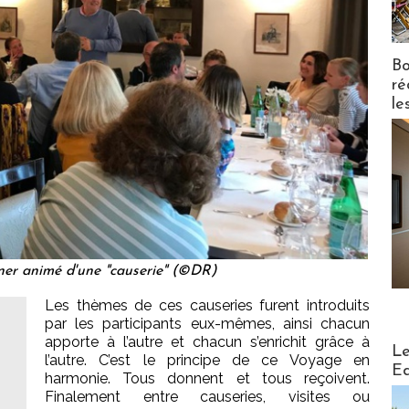
Bo
ré
le
er animé d'une "causerie" (©DR)
Les thèmes de ces causeries furent introduits
par les participants eux-mêmes, ainsi chacun
apporte à l’autre et chacun s’enrichit grâce à
Distribu
Le
l’autre. C’est le principe de ce Voyage en
Ed
harmonie. Tous donnent et tous reçoivent.
Finalement entre causeries, visites ou