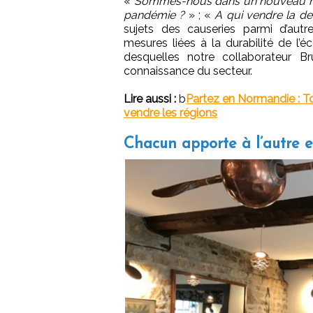
«
Sommes-nous dans un nouveau mon
pandémie ?
» ; «
A qui vendre la d
sujets des causeries parmi d’autr
mesures liées à la durabilité de l’é
desquelles notre collaborateur B
connaissance du secteur.
Lire aussi :
b
Partez en Normandie : T
vendre les régions
Chacun apporte à l’autre et