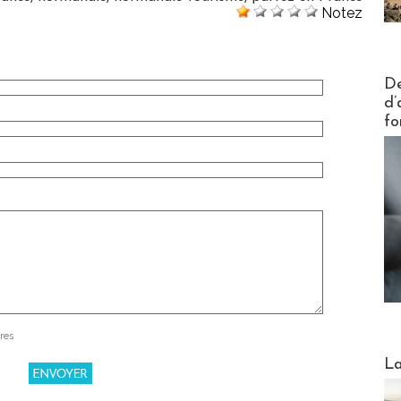
Notez
Actus V
De
d’
fo
res
Webinai
La