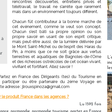
rencontres découvertes, entretiens privés et
télétravail, le travail ne s’arrête que rarement
mais dans un environnement toujours différent.
Chacun fût contributeur à la bonne marche de
cet événement, comme le veut son concept.
Chacun s’est bâti sa propre opinion ou son
propre savoir en usant de son esprit critique,
 à
mais peut-être aussi, de la lumière délivrée par
le Mont Saint-Michel ou de l’esprit des Haras du
Pin, à moins que ce ne soit grâce aux vertus
ur
Partez
terrestres et aquatiques de Bagnoles-de-l’Orne
L’
et des richesses ostréicoles de cet océan vivant,
in
vivifiant et fortifiant. Allez savoir !
le
rtez en France des Dirigeants (tes) du Tourisme en
ez participer ou être partenaire du 2ème Voyage en
tte adresse : jlrouxspinoza@gmail.com
le produit France dans les agences ?
Lu 1592 fois
rance
,
normandie
,
normandie tourisme
,
partez en France