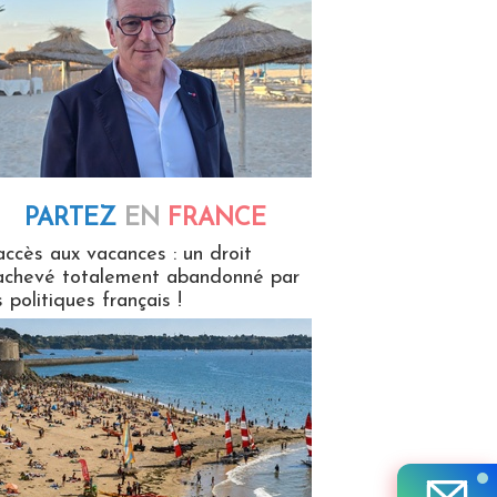
PARTEZ
EN
FRANCE
 en France
accès aux vacances : un droit
achevé totalement abandonné par
s politiques français !