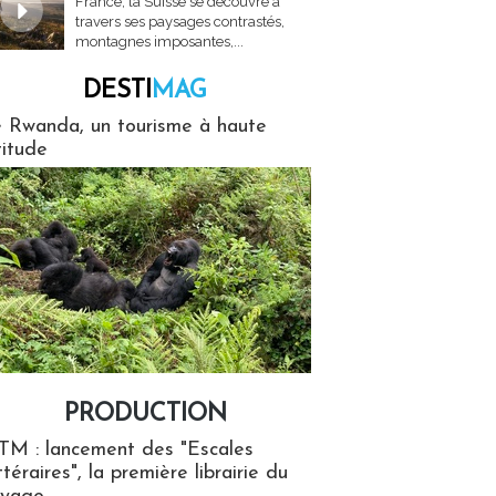
France, la Suisse se découvre à
travers ses paysages contrastés,
montagnes imposantes,...
DESTI
MAG
MAG
 Rwanda, un tourisme à haute
titude
PRODUCTION
ion
TM : lancement des "Escales
ttéraires", la première librairie du