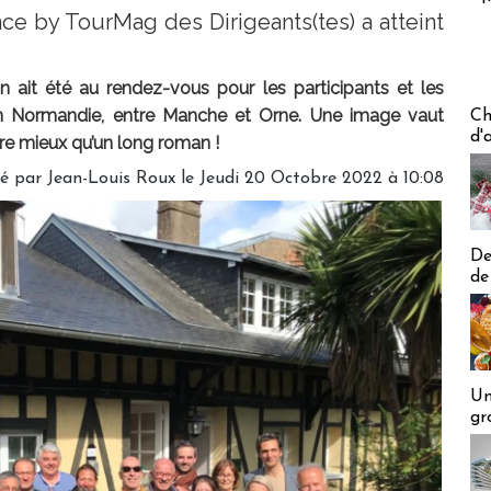
ce by TourMag des Dirigeants(tes) a atteint
on ait été au rendez-vous pour les participants et les
Les off
 en Normandie, entre Manche et Orne. Une image vaut
Ch
d'
e mieux qu’un long roman !
é par Jean-Louis Roux le Jeudi 20 Octobre 2022 à 10:08
De
de
Un
gr