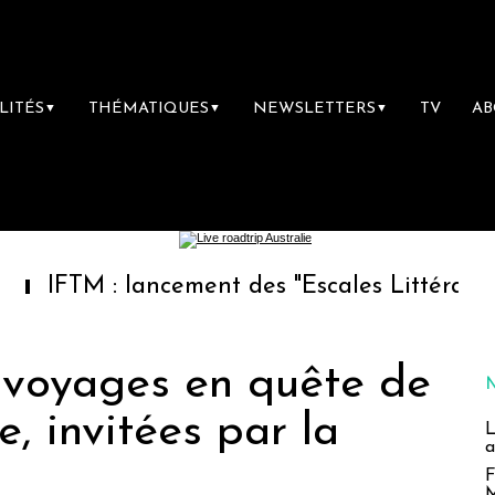
LITÉS
THÉMATIQUES
NEWSLETTERS
TV
A
▼
▼
▼
: lancement des "Escales Littéraires", la prem
 voyages en quête de
, invitées par la
L
a
F
M