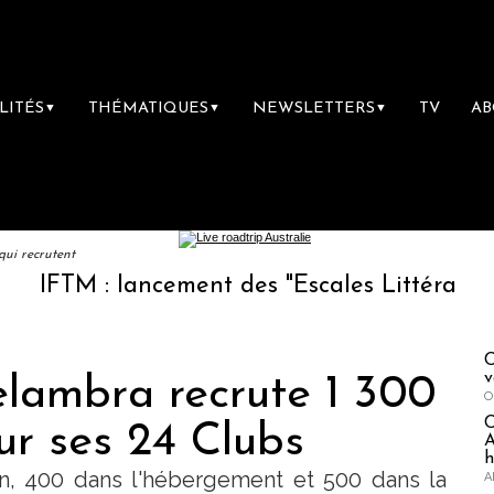
LITÉS
THÉMATIQUES
NEWSLETTERS
TV
A
▼
▼
▼
qui recrutent
M : lancement des "Escales Littéraires", la pr
C
v
elambra recrute 1 300
O
ur ses 24 Clubs
A
h
on, 400 dans l'hébergement et 500 dans la
A