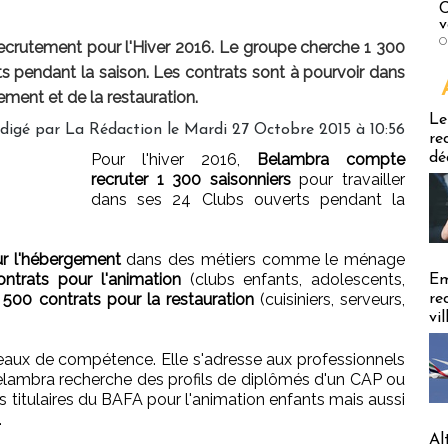
C
v
O
rutement pour l'Hiver 2016. Le groupe cherche 1 300
s pendant la saison. Les contrats sont à pourvoir dans
gement et de la restauration.
Emploi
Le
digé par
La Rédaction
le Mardi 27 Octobre 2015 à 10:56
re
Pour l'hiver 2016,
Belambra compte
dé
recruter 1 300 saisonniers
pour travailler
dans ses 24 Clubs ouverts pendant la
r l'hébergement
dans des métiers comme le ménage
ntrats pour l'animation
(clubs enfants, adolescents,
Em
t
500 contrats pour la restauration
(cuisiniers, serveurs,
re
vi
aux de compétence. Elle s'adresse aux professionnels
ambra recherche des profils de diplômés d'un CAP ou
s titulaires du BAFA pour l'animation enfants mais aussi
.
Al