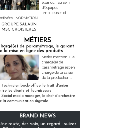
épanouir au sein
d’équipes
ambitieuses et
otivées. INORMATION...
GROUPE SALAÜN
MSC CROISIERES
MÉTIERS
hargé(e) de paramétrage, le garant
e la mise en ligne des produits
Métier méconnu, le
chargé(e) de
paramétrage est en
charge de la saisie
de la production...
Technicien back-office, le trait d'union
ntre les clients et fournisseurs
Social media manager, le chef d’orchestre
e la communication digitale
BRAND NEWS
Une route, des voix, un regard : suivez