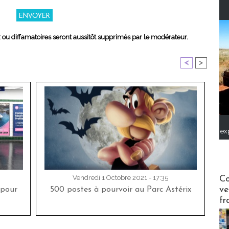
x ou diffamatoires seront aussitôt supprimés par le modérateur.
<
>
ex
Publi-n
Vendredi 1 Octobre 2021 - 17:35
Co
ve
 pour
500 postes à pourvoir au Parc Astérix
fr