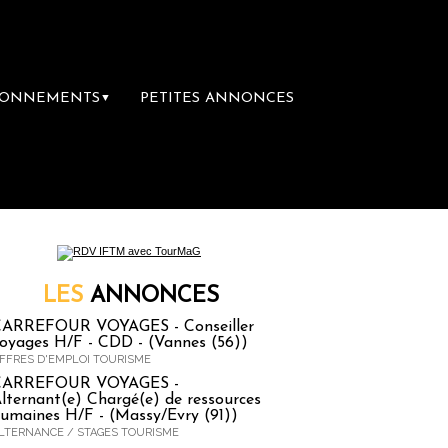
BONNEMENTS
PETITES ANNONCES
▼
emière librairie du voyage
Le groupe Sainte
LES
ANNONCES
ARREFOUR VOYAGES - Conseiller
oyages H/F - CDD - (Vannes (56))
FFRES D'EMPLOI TOURISME
CARREFOUR VOYAGES -
lternant(e) Chargé(e) de ressources
umaines H/F - (Massy/Evry (91))
LTERNANCE / STAGES TOURISME