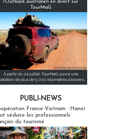
l’Outback australien en direct sur
TourMaG
À partir du 24 juillet, TourMaG suivra une
pédition de plus de 5 000 kilomètres à travers...
PUBLI-NEWS
ews
opération France-Vietnam : Hanoï
ut séduire les professionnels
ançais du tourisme