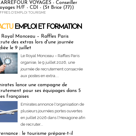
ARREFOUR VOYAGES - Conseiller
oyages H/F - CDI - (St Brice (77))
FFRES D'EMPLOI TOURISME
ACTU
EMPLOI ET FORMATION
 & Formation
 Royal Monceau – Raffles Paris
crute des extras lors d'une journée
diée le 9 juillet
Le Royal Monceau – Raffles Paris
organise, le 9 juillet 2026, une
journée de recrutement consacrée
aux postes en extra....
irates lance une campagne de
crutement pour ses équipages dans 5
lles françaises
Emirates annonce l'organisation de
plusieurs journées portes ouvertes
en juillet 2026 dans l'Hexagone afin
de recruter...
ternance : le tourisme prépare-t-il