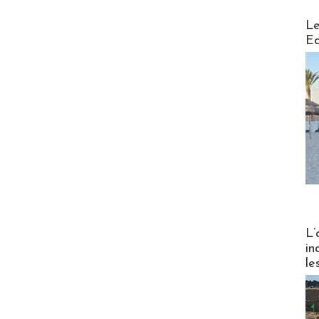
Distribu
Le
Ed
Partez
L’
in
le