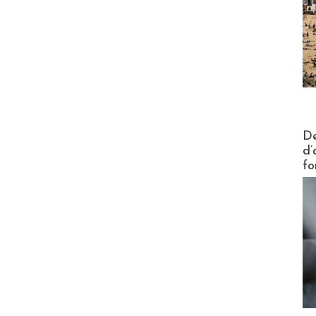
Actus V
De
d’
fo