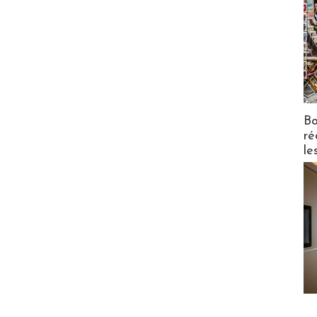
Bo
ré
le