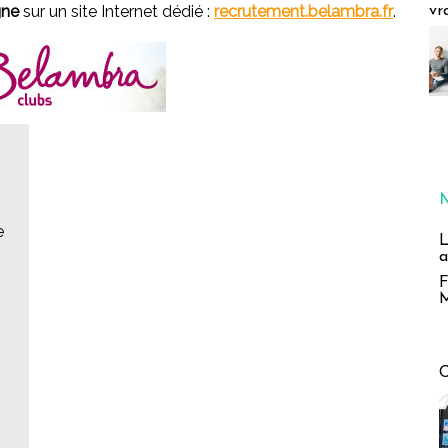
gne
sur un site Internet dédié :
recrutement.belambra.fr
.
vr
e
L
a
F
M