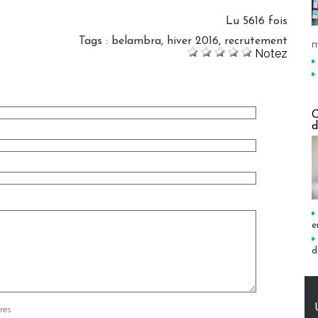
Lu 5616 fois
Tags
:
belambra
,
hiver 2016
,
recrutement
m
Notez
C
d
e
d
res