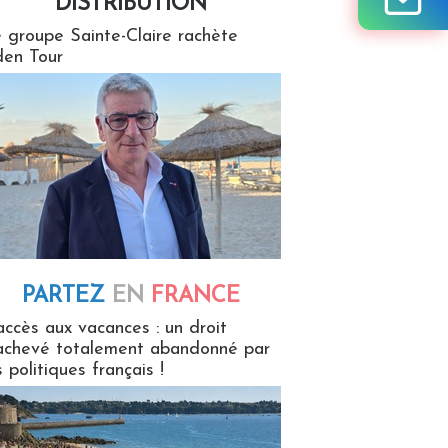
DISTRIBUTION
tion
 groupe Sainte-Claire rachète
en Tour
PARTEZ
EN
FRANCE
 en France
accès aux vacances : un droit
achevé totalement abandonné par
s politiques français !