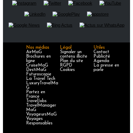
Nos médias
Légal
Utiles
AirMaG
Signaler un
Contact
Brochures en
contenu illicite
Publicité
ligne
Plan du site
Agenda
CruiseMaG
RGPD
La presse en
DestiMaG
Cookies
parle
Futuroscopie
La Travel Tech
LuxuryTravelMa
G
Partez en
France
TravelJobs
TravelManager
MaG
VoyageursMaG
Voyages
Responsables