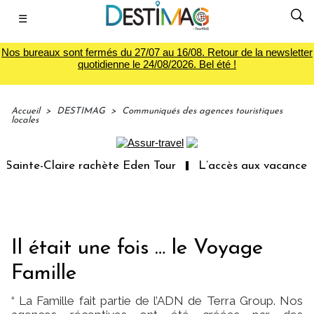
☰
Nos bureaux sont fermés du 27/07 au 16/08. Retour de la newsletter
quotidienne le 24/08/2026. Bel été !
Accueil
>
DESTIMAG
>
Communiqués des agences touristiques
locales
inte-Claire rachète Eden Tour
L’accès aux vacances : u
Il était une fois … le Voyage
Famille
“ La Famille fait partie de l’ADN de Terra Group. Nos