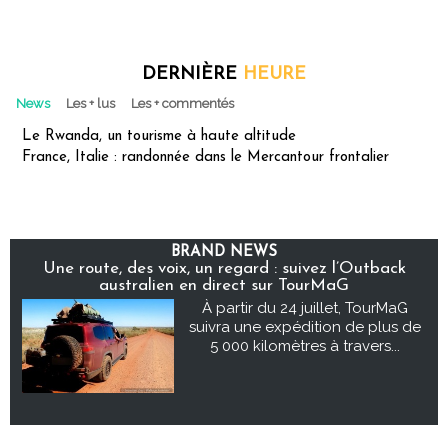
DERNIÈRE
HEURE
News
Les + lus
Les + commentés
Le Rwanda, un tourisme à haute altitude
France, Italie : randonnée dans le Mercantour frontalier
BRAND NEWS
Une route, des voix, un regard : suivez l’Outback
australien en direct sur TourMaG
À partir du 24 juillet, TourMaG
suivra une expédition de plus de
5 000 kilomètres à travers...