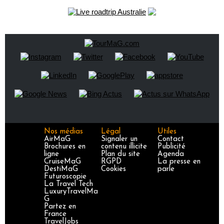
Nos médias
Légal
Utiles
AirMaG
Signaler un
Contact
Brochures en
contenu illicite
Publicité
ligne
Plan du site
Agenda
CruiseMaG
RGPD
La presse en
DestiMaG
Cookies
parle
Futuroscopie
La Travel Tech
LuxuryTravelMa
G
Partez en
France
TravelJobs