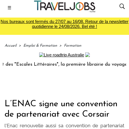
☰
Nos bureaux sont fermés du 27/07 au 16/08. Retour de la newsletter
quotidienne le 24/08/2026. Bel été !
Accueil
>
Emploi & Formation
>
Formation
 "Escales Littéraires", la première librairie du voyage
Le 
L’ENAC signe une convention
de partenariat avec Corsair
l'Enac renouvelle aussi sa convention de partenariat