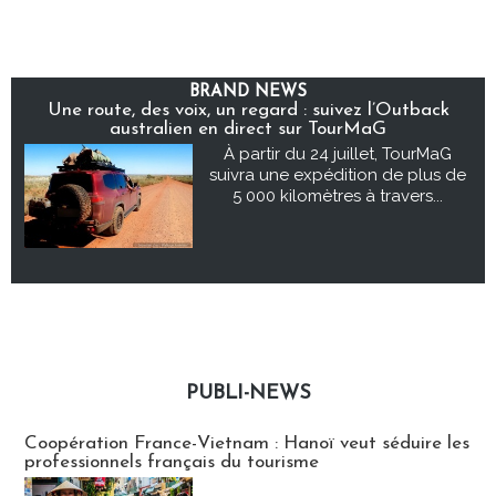
BRAND NEWS
Une route, des voix, un regard : suivez l’Outback
australien en direct sur TourMaG
À partir du 24 juillet, TourMaG
suivra une expédition de plus de
5 000 kilomètres à travers...
PUBLI-NEWS
Publi-news
Coopération France-Vietnam : Hanoï veut séduire les
professionnels français du tourisme