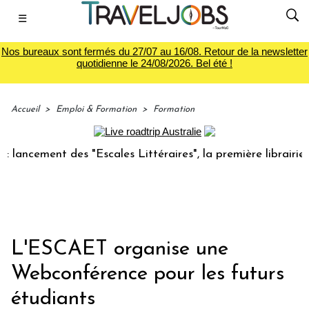
☰
Nos bureaux sont fermés du 27/07 au 16/08. Retour de la newsletter
quotidienne le 24/08/2026. Bel été !
Accueil
>
Emploi & Formation
>
Formation
ncement des "Escales Littéraires", la première librairie du 
L'ESCAET organise une
Webconférence pour les futurs
étudiants