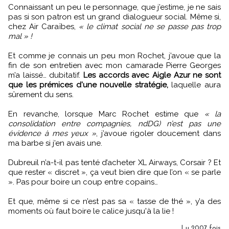
Connaissant un peu le personnage, que j’estime, je ne sais
pas si son patron est un grand dialogueur social. Même si,
chez Air Caraïbes,
« le climat social ne se passe pas trop
mal » !
Et comme je connais un peu mon Rochet, j’avoue que la
fin de son entretien avec mon camarade Pierre Georges
m’a laissé… dubitatif.
Les accords avec Aigle Azur ne sont
que les prémices d'une nouvelle stratégie,
laquelle aura
sûrement du sens.
En revanche, lorsque Marc Rochet estime que
« la
consolidation entre compagnies, ndDG) n’est pas une
évidence à mes yeux »
, j’avoue rigoler doucement dans
ma barbe si j’en avais une.
Dubreuil n’a-t-il pas tenté d’acheter XL Airways, Corsair ? Et
que rester « discret », ça veut bien dire que l’on « se parle
». Pas pour boire un coup entre copains…
Et que, même si ce n’est pas sa « tasse de thé », y’a des
moments où faut boire le calice jusqu'à la lie !
Lu 2007 fois