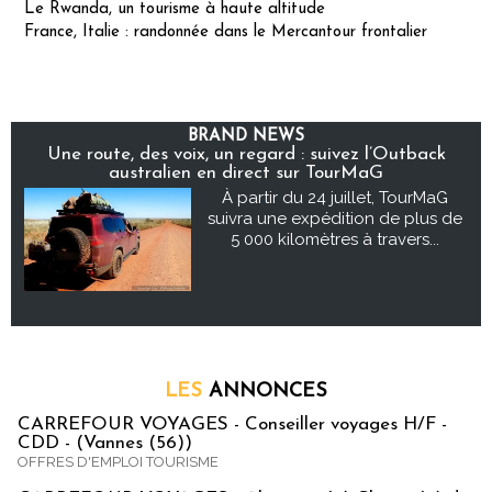
Le Rwanda, un tourisme à haute altitude
France, Italie : randonnée dans le Mercantour frontalier
BRAND NEWS
Une route, des voix, un regard : suivez l’Outback
australien en direct sur TourMaG
À partir du 24 juillet, TourMaG
suivra une expédition de plus de
5 000 kilomètres à travers...
LES
ANNONCES
CARREFOUR VOYAGES - Conseiller voyages H/F -
CDD - (Vannes (56))
OFFRES D'EMPLOI TOURISME