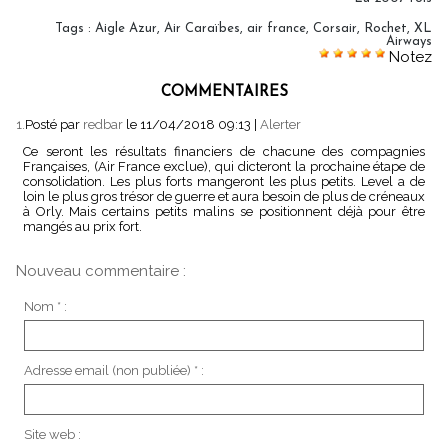
Tags
:
Aigle Azur
,
Air Caraïbes
,
air france
,
Corsair
,
Rochet
,
XL
Airways
Notez
COMMENTAIRES
1.
Posté par
redbar
le 11/04/2018 09:13
|
Alerter
Ce seront les résultats financiers de chacune des compagnies
Françaises, (Air France exclue), qui dicteront la prochaine étape de
consolidation. Les plus forts mangeront les plus petits. Level a de
loin le plus gros trésor de guerre et aura besoin de plus de créneaux
à Orly. Mais certains petits malins se positionnent déjà pour être
mangés au prix fort.
Nouveau commentaire :
Nom * :
Adresse email (non publiée) * :
Site web :