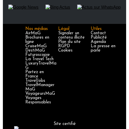
Nos médias
Légal
Utiles
AirMaG
Signaler un
Contact
Brochures en
contenu illicite
Publicité
ligne
Plan du site
Agenda
CruiseMaG
RGPD
La presse en
DestiMaG
Cookies
parle
Futuroscopie
La Travel Tech
LuxuryTravelMa
G
Partez en
France
TravelJobs
TravelManager
MaG
VoyageursMaG
Voyages
Responsables
Site certifié