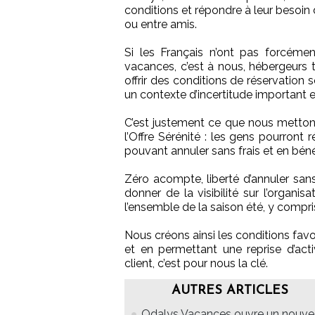
conditions et répondre à leur besoin de
ou entre amis.
Si les Français n’ont pas forcémen
vacances, c’est à nous, hébergeurs to
offrir des conditions de réservation s
un contexte d’incertitude important e
C’est justement ce que nous mettons
l’Offre Sérénité : les gens pourron
pouvant annuler sans frais et en béné
Zéro acompte, liberté d’annuler sans 
donner de la visibilité sur l’organi
l’ensemble de la saison été, y compris
Nous créons ainsi les conditions favo
et en permettant une reprise d’act
client, c’est pour nous la clé.
AUTRES ARTICLES
Odalys Vacances ouvre un nouv