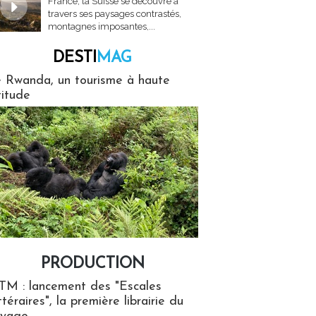
France, la Suisse se découvre à
travers ses paysages contrastés,
montagnes imposantes,...
DESTI
MAG
MAG
 Rwanda, un tourisme à haute
titude
PRODUCTION
ion
TM : lancement des "Escales
ttéraires", la première librairie du