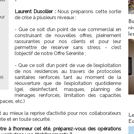
Laurent Dusollier :
Nous préparons cette sortie
eur
de crise à plusieurs niveaux :
Bo
ré
- Que ce soit d’un point de vue commercial en
le
construisant de nouvelles offres, pleinement
rassurantes pour nos clients et pour leur
permettre de réserver sans stress - c’est
l’objectif de notre Offre Sérénité ;
- Que ce soit d’un point de vue de l’exploitation
de nos résidences au travers de protocoles
es
sanitaires renforcés tant au moment de la
réouverture que de l’exploitation quotidienne
(gel, désinfectant, masques, planning de
ménages renforcés, limitation des capacités
paces, etc.)
t au mieux la reprise d’activité pour nos collaborateurs
Distribu
Le
te et en toute sécurité.
Ed
re à l’honneur cet été, préparez-vous des opérations