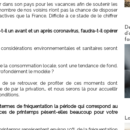
er dans son pays pour les vacances afin de soutenir les
nombre de nos voisins n’ont pas la chance de disposer
ctives que la France. Difficile à ce stade de le chiffrer
Actus V
De
-il un avant et un après coronavirus, faudra-t-il opérer
d’
fo
 considérations environnementales et sanitaires seront
me la consommation locale, sont une tendance de fond.
profondément le modèle ?
n de se retrouver, de profiter de ces moments dont
e de par la privation… et nous serons là pour accueillir
onditions.
ermes de fréquentation la période qui correspond au
es de printemps pèsent-elles beaucoup pour votre
Webinai
La
rintemps représentent environ 10% de la fréquentation