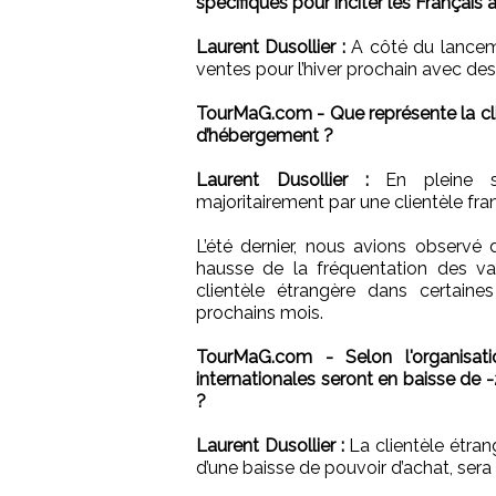
spécifiques pour inciter les Français
Laurent Dusollier :
A côté du lancemen
ventes pour l’hiver prochain avec des
TourMaG.com - Que représente la cli
d’hébergement ?
Laurent Dusollier :
En pleine sa
majoritairement par une clientèle fra
L’été dernier, nous avions observé
hausse de la fréquentation des va
clientèle étrangère dans certain
prochains mois.
TourMaG.com - Selon l'organisati
internationales seront en baisse de 
?
Laurent Dusollier :
La clientèle étran
d’une baisse de pouvoir d’achat, sera