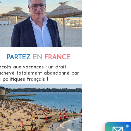
PARTEZ
EN
FRANCE
 en France
accès aux vacances : un droit
achevé totalement abandonné par
s politiques français !