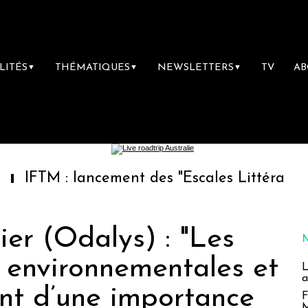
LITÉS
THÉMATIQUES
NEWSLETTERS
TV
A
▼
▼
▼
 : lancement des "Escales Littéraires", la pr
ier (Odalys) : "Les
 environnementales et
L
a
ont d’une importance
F
M