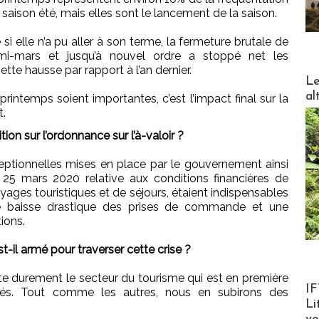
saison été, mais elles sont le lancement de la saison.
si elle n’a pu aller à son terme, la fermeture brutale de
mi-mars et jusqu’à nouvel ordre a stoppé net les
nette hausse par rapport à l’an dernier.
DESTI
Le
al
ntemps soient importantes, c’est l’impact final sur la
t.
on sur l’ordonnance sur l’à-valoir ?
tionnelles mises en place par le gouvernement ainsi
25 mars 2020 relative aux conditions financières de
yages touristiques et de séjours, étaient indispensables
 baisse drastique des prises de commande et une
ions.
il armé pour traverser cette crise ?
e durement le secteur du tourisme qui est en première
Product
IF
hés. Tout comme les autres, nous en subirons des
Li