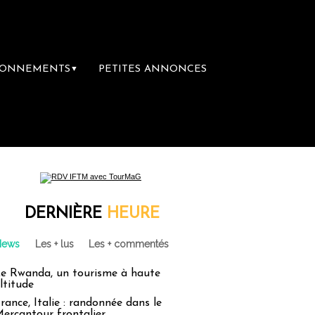
BONNEMENTS
PETITES ANNONCES
▼
emière librairie du voyage
Le groupe Saint
DERNIÈRE
HEURE
News
Les + lus
Les + commentés
e Rwanda, un tourisme à haute
ltitude
rance, Italie : randonnée dans le
ercantour frontalier