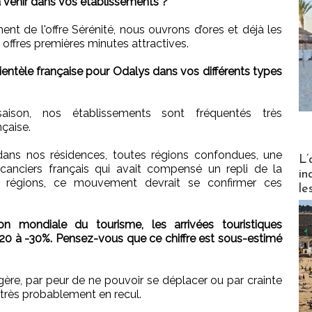
 à venir dans vos établissements ?
t de l'offre Sérénité, nous ouvrons d’ores et déjà les
 offres premières minutes attractives.
entèle française pour Odalys dans vos différents types
ison, nos établissements sont fréquentés très
nçaise.
 dans nos résidences, toutes régions confondues, une
Partez
L’
canciers français qui avait compensé un repli de la
in
es régions, ce mouvement devrait se confirmer ces
le
on mondiale du tourisme, les arrivées touristiques
-20 à -30%. Pensez-vous que ce chiffre est sous-estimé
gère, par peur de ne pouvoir se déplacer ou par crainte
 très probablement en recul.