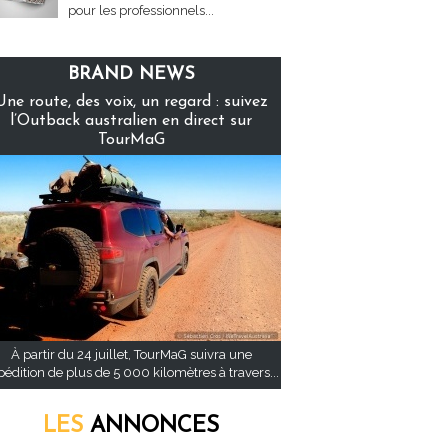
pour les professionnels...
BRAND NEWS
Une route, des voix, un regard : suivez
l’Outback australien en direct sur
TourMaG
À partir du 24 juillet, TourMaG suivra une
pédition de plus de 5 000 kilomètres à travers...
LES
ANNONCES