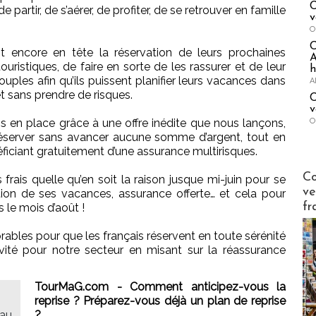
C
 partir, de s’aérer, de profiter, de se retrouver en famille
v
O
t encore en tête la réservation de leurs prochaines
A
uristiques, de faire en sorte de les rassurer et de leur
h
ouples afin qu’ils puissent planifier leurs vacances dans
A
t sans prendre de risques.
C
v
O
 en place grâce à une offre inédite que nous lançons,
t réserver sans avancer aucune somme d’argent, tout en
ficiant gratuitement d’une assurance multirisques.
Publi-n
Co
frais quelle qu’en soit la raison jusque mi-juin pour se
ve
sation de ses vacances, assurance offerte… et cela pour
fr
 le mois d’août !
rables pour que les français réservent en toute sérénité
ivité pour notre secteur en misant sur la réassurance
TourMaG.com - Comment anticipez-vous la
reprise ? Préparez-vous déjà un plan de reprise
eau
?