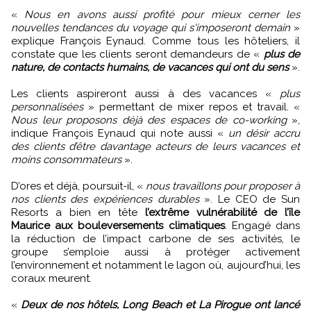
«
Nous en avons aussi profité pour mieux cerner les
nouvelles tendances du voyage qui s'imposeront demain
»
explique François Eynaud. Comme tous les hôteliers, il
constate que les clients seront demandeurs de «
plus de
nature, de contacts humains, de vacances qui ont du sens
».
Les clients aspireront aussi à des vacances «
plus
personnalisées
» permettant de mixer repos et travail. «
Nous leur proposons déjà des espaces de co-working
»,
indique François Eynaud qui note aussi «
un désir accru
des clients d’être davantage acteurs de leurs vacances et
moins consommateurs
».
D’ores et déjà, poursuit-il, «
nous travaillons pour proposer à
nos clients des expériences durables
». Le CEO de Sun
Resorts a bien en tête
l’extrême vulnérabilité de l’île
Maurice aux bouleversements climatiques
. Engagé dans
la réduction de l’impact carbone de ses activités, le
groupe s’emploie aussi à protéger activement
l’environnement et notamment le lagon où, aujourd’hui, les
coraux meurent.
«
Deux de nos hôtels, Long Beach et La Pirogue ont lancé