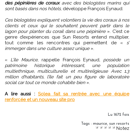
des pépinières de coraux
avec des biologistes marins qui
sont basés dans nos hôtels
, développe François Eynaud.
Ces biologistes expliquent volontiers la vie des coraux à nos
clients et ceux qui le souhaitent peuvent partir dans le
lagon pour planter du corail dans une pépinière
». C’est ce
genre d’expériences que Sun Resorts entend multiplier,
tout comme les rencontres qui permettent de «
s’
immerger dans une culture assez unique
».
«
L’île Maurice
, rappelle François Eynaud,
possède un
patrimoine historique intéressant, une population
multiethnique, multiculturelle et multireligieuse Avec 1,3
million d’habitants, l’île fait un peu figure de laboratoire
social car tout ce monde cohabite bien
».
A lire aussi :
Solea fait sa rentrée avec une équipe
renforcée et un nouveau site pro
Lu 1672 fois
Tags
:
maurice
,
sun resorts
Notez