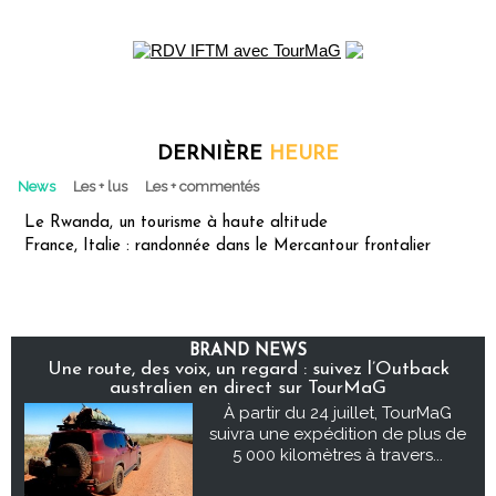
DERNIÈRE
HEURE
News
Les + lus
Les + commentés
Le Rwanda, un tourisme à haute altitude
France, Italie : randonnée dans le Mercantour frontalier
BRAND NEWS
Une route, des voix, un regard : suivez l’Outback
australien en direct sur TourMaG
À partir du 24 juillet, TourMaG
suivra une expédition de plus de
5 000 kilomètres à travers...