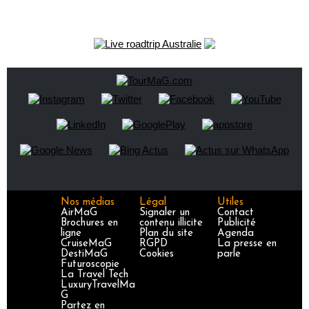
Nos médias
Légal
Utiles
AirMaG
Signaler un
Contact
Brochures en
contenu illicite
Publicité
ligne
Plan du site
Agenda
CruiseMaG
RGPD
La presse en
DestiMaG
Cookies
parle
Futuroscopie
La Travel Tech
LuxuryTravelMa
G
Partez en