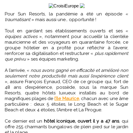
Pour Sun Resorts, la pandémie a été un épisode «
traumatisant
» mais aussi une… opportunité !
Tout en gardant ses établissements ouverts et ses «
équipes actives
», notamment pour accueillir la clientèle
mauricienne et des voyageurs en quarantaine forcée, ce
groupe hôtelier en a profité pour réfléchir à l’avenir,
renforcer sa digitalisation et restructurer «
plus rapidement
que prévu
» ses équipes marketing.
A l’arrivée, «
nous avons gagné en efficacité et amélioré non
seulement notre productivité mais aussi l’expérience client
», assure François Eynaud, CEO de ce groupe qui, fort de
48 ans d’expérience, possède, sous la marque Sun
Resorts, quatre hôtels luxueux installés au bord de
magnifiques plages de
l’île Maurice,
chacun avec une âme
particulière : deux 5 étoiles, le Long Beach et le Sugar
Beach et deux 4 étoiles, l’Ambre et La Pirogue.
Ce dernier est un
hôtel iconique, ouvert il y a 47 ans
, qui
offre 255 charmants bungalows de plein pied sur le jardin
et la plage.