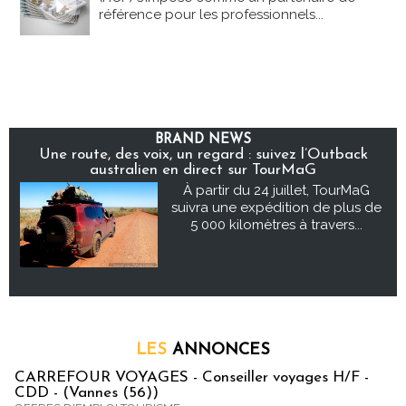
référence pour les professionnels...
BRAND NEWS
Une route, des voix, un regard : suivez l’Outback
australien en direct sur TourMaG
À partir du 24 juillet, TourMaG
suivra une expédition de plus de
5 000 kilomètres à travers...
LES
ANNONCES
CARREFOUR VOYAGES - Conseiller voyages H/F -
CDD - (Vannes (56))