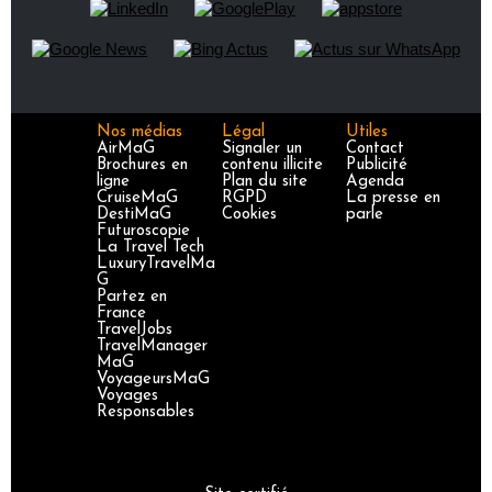
Nos médias
Légal
Utiles
AirMaG
Signaler un
Contact
Brochures en
contenu illicite
Publicité
ligne
Plan du site
Agenda
CruiseMaG
RGPD
La presse en
DestiMaG
Cookies
parle
Futuroscopie
La Travel Tech
LuxuryTravelMa
G
Partez en
France
TravelJobs
TravelManager
MaG
VoyageursMaG
Voyages
Responsables