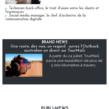
Technicien back-office, le trait d'union entre les clients et
fournisseurs
Social media manager, le chef d’orchestre de la
communication digitale
BRAND NEWS
Une route, des voix, un regard : suivez l’Outback
australien en direct sur TourMaG
À partir du 24 juillet, TourMaG
suivra une expédition de plus de
5 000 kilomètres à travers...
PUBLI-NEWS