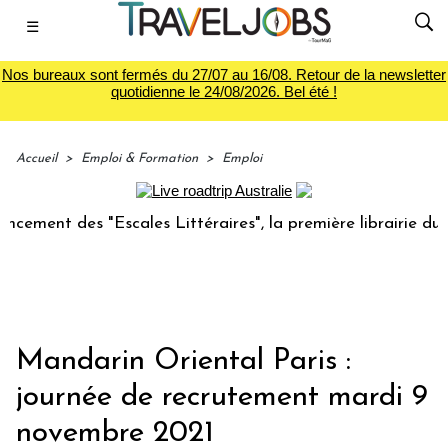
☰
Nos bureaux sont fermés du 27/07 au 16/08. Retour de la newsletter
quotidienne le 24/08/2026. Bel été !
Accueil
>
Emploi & Formation
>
Emploi
t des "Escales Littéraires", la première librairie du voyage
Mandarin Oriental Paris :
journée de recrutement mardi 9
novembre 2021