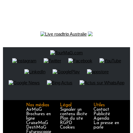
Nos médias
Légal
Utiles
AirMaG
Signaler un
Contact
Brochures en
contenu illicite
Publicité
ligne
Plan du site
Agenda
CruiseMaG
RGPD
La presse en
DestiMaG
Cookies
parle
Futuroscopie