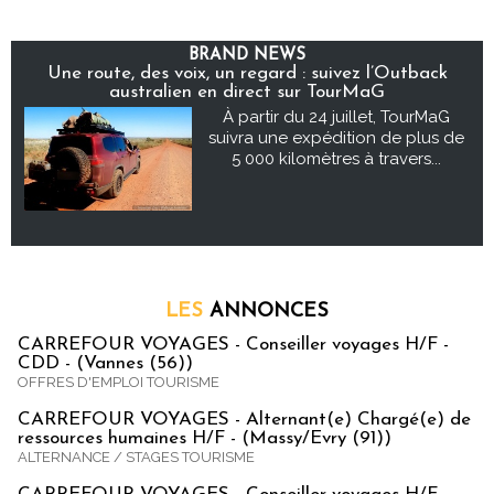
BRAND NEWS
Une route, des voix, un regard : suivez l’Outback
australien en direct sur TourMaG
À partir du 24 juillet, TourMaG
suivra une expédition de plus de
5 000 kilomètres à travers...
LES
ANNONCES
CARREFOUR VOYAGES - Conseiller voyages H/F -
CDD - (Vannes (56))
OFFRES D'EMPLOI TOURISME
CARREFOUR VOYAGES - Alternant(e) Chargé(e) de
ressources humaines H/F - (Massy/Evry (91))
ALTERNANCE / STAGES TOURISME