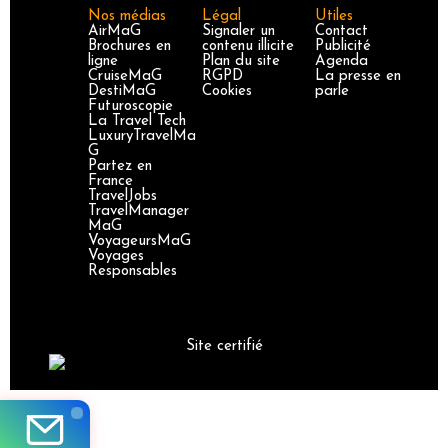
Nos médias
Légal
Utiles
AirMaG
Signaler un
Contact
Brochures en
contenu illicite
Publicité
ligne
Plan du site
Agenda
CruiseMaG
RGPD
La presse en
DestiMaG
Cookies
parle
Futuroscopie
La Travel Tech
LuxuryTravelMa
G
Partez en
France
TravelJobs
TravelManager
MaG
VoyageursMaG
Voyages
Responsables
Site certifié