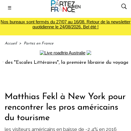
☰
Nos bureaux sont fermés du 27/07 au 16/08. Retour de la newsletter
quotidienne le 24/08/2026. Bel été !
Accueil
>
Partez en France
Escales Littéraires", la première librairie du voyage
Le 
Matthias Fekl à New York pour
rencontrer les pros américains
du tourisme
les visiteurs américains en baisse de -2,4% en 2016