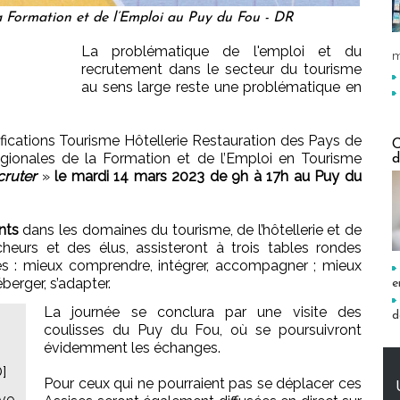
a Formation et de l’Emploi au Puy du Fou - DR
La problématique de l'emploi et du
m
recrutement dans le secteur du tourisme
au sens large reste une problématique en
ications Tourisme Hôtellerie Restauration des Pays de
C
égionales de la Formation et de l’Emploi en Tourisme
d
cruter
»
le mardi 14 mars 2023 de 9h à 17h au Puy du
nts
dans les domaines du tourisme, de l’hôtellerie et de
cheurs et des élus, assisteront à trois tables rondes
s : mieux comprendre, intégrer, accompagner ; mieux
éberger, s’adapter.
e
La journée se conclura par une visite des
d
coulisses du Puy du Fou, où se poursuivront
évidemment les échanges.
]
Pour ceux qui ne pourraient pas se déplacer ces
uve