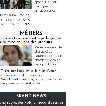
épanouir au sein
d’équipes
ambitieuses et
otivées. INORMATION...
GROUPE SALAÜN
MSC CROISIERES
MÉTIERS
hargé(e) de paramétrage, le garant
e la mise en ligne des produits
Métier méconnu, le
chargé(e) de
paramétrage est en
charge de la saisie
de la production...
Technicien back-office, le trait d'union
ntre les clients et fournisseurs
Social media manager, le chef d’orchestre
e la communication digitale
BRAND NEWS
Une route, des voix, un regard : suivez