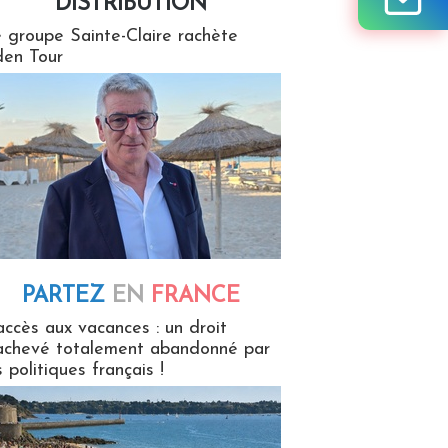
DISTRIBUTION
tion
 groupe Sainte-Claire rachète
en Tour
PARTEZ
EN
FRANCE
 en France
accès aux vacances : un droit
achevé totalement abandonné par
s politiques français !