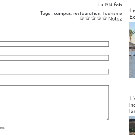
Lu 1514 fois
Distribu
Le
Tags
:
campus
,
restauration
,
tourisme
Ed
Notez
Partez
L’
in
le
res