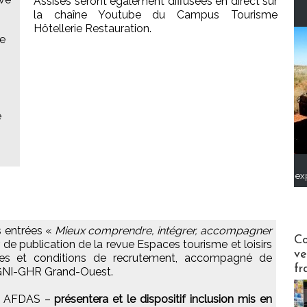
Assises seront également diffusées en direct sur
la chaîne Youtube du Campus Tourisme
Hôtellerie Restauration.
ne
e
ex
s entrées «
Mieux comprendre, intégrer, accompagner
Publi-n
Co
 de publication de la revue Espaces tourisme et loisirs
ve
ues et conditions de recrutement, accompagné de
fr
 GNI-GHR Grand-Ouest.
le AFDAS –
présentera et le dispositif inclusion mis en