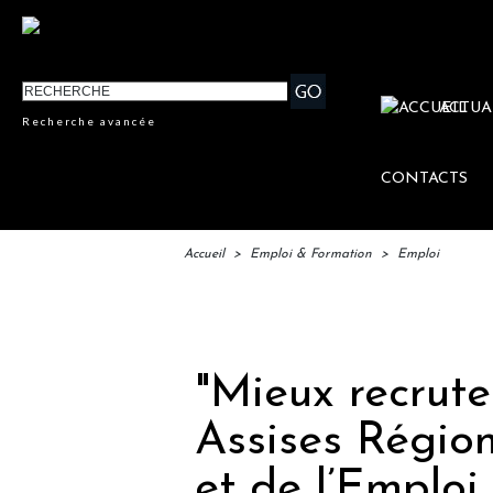
ACTUA
Recherche avancée
CONTACTS
Accueil
>
Emploi & Formation
>
Emploi
IFTM : 
"Mieux recrute
Assises Régio
et de l’Emploi