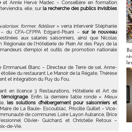
le
et Annie Hervé Madec – Conseillère en formation
erviendra, elle, sur
la recherche des publics invisibles
aloriser, former, fidéliser
» verra intervenir Stéphanie
 – du CFA-CFPPA Edgard-Pisani –
sur le nouveau
stinées aux salariés saisonniers, ainsi que Nicolas
n Régionale de l’Hôtellerie de Plein Air des Pays de la
emandeurs d’emploi et outils de promotion nationale
Bo
ré
le
e Emmanuel Blanc – Directeur de Terre de sel, Anne-
e étoilée du restaurant Le Manoir de la Régate, Thérèse
t et intégration du Puy du Fou.
ant en licence 3 Restaurations, Hôtellerie et Art de
 témoignage
. Enfin, la dernière table ronde «
Mieux
e,
les solutions d’hébergement pour saisonniers et
aire de La Baule- Escoublac, Priscille Guillet – Vice-
 Communauté de communes Loire Layon Aubance, Brice
ssionnel Olivier- Guichard, et Christelle Retoux –
oix-de-Vie.