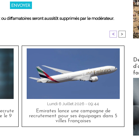
x ou diffamatoires seront aussitôt supprimés par le modérateur.
<
>
Actus V
De
d’
fo
Lundi 6 Juillet 2026 - 09:44
ecrute
Emirates lance une campagne de
e le 9
recrutement pour ses équipages dans 5
villes françaises