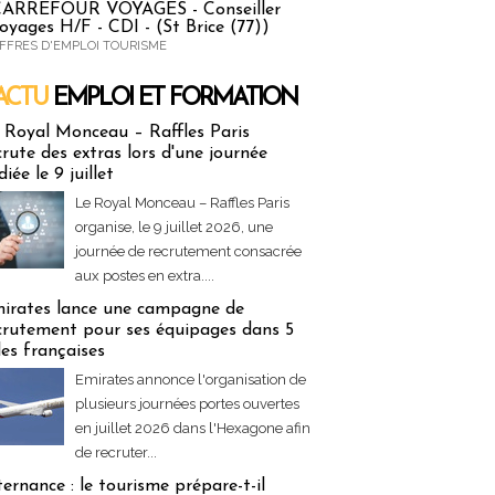
ARREFOUR VOYAGES - Conseiller
oyages H/F - CDI - (St Brice (77))
FFRES D'EMPLOI TOURISME
ACTU
EMPLOI ET FORMATION
 & Formation
 Royal Monceau – Raffles Paris
crute des extras lors d'une journée
diée le 9 juillet
Le Royal Monceau – Raffles Paris
organise, le 9 juillet 2026, une
journée de recrutement consacrée
aux postes en extra....
irates lance une campagne de
crutement pour ses équipages dans 5
lles françaises
Emirates annonce l'organisation de
plusieurs journées portes ouvertes
en juillet 2026 dans l'Hexagone afin
de recruter...
ternance : le tourisme prépare-t-il