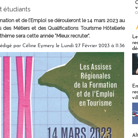
C
v
t étudiants
O
ation et de l’Emploi se dérouleront le 14 mars 2023 au
des Métiers et des Qualifications Tourisme Hôtellerie
Emploi
 thème sera cette année "Mieux recruter".
Le
re
édigé par
Céline Eymery
le Lundi 27 Février 2023 à 11:36
dé
Em
re
vi
Al