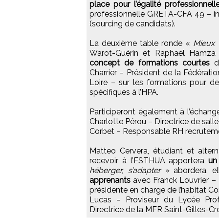
place pour l’égalité professionnel
professionnelle GRETA-CFA 49 – int
(sourcing de candidats).
La deuxième table ronde «
Mieux v
Warot-Guérin et Raphaël Hamza
concept de formations courtes
de
Charrier – Président de la Fédératio
Loire – sur les formations pour d
spécifiques à l’HPA.
Participeront également à l’échang
Charlotte Pérou – Directrice de sall
Corbet – Responsable RH recrutemen
Matteo Cervera, étudiant et altern
recevoir à l’ESTHUA apportera
un
héberger, s’adapter
» abordera, ell
apprenants
avec Franck Louvrier – M
présidente en charge de l’habitat
Lucas – Proviseur du Lycée Profe
Directrice de la MFR Saint-Gilles-Cr