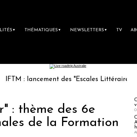
LITÉS
THÉMATIQUES
NEWSLETTERS
TV
A
▼
▼
▼
lancement des "Escales Littéraires", la premiè
C
v
r" : thème des 6e
O
nales de la Formation
A
h
A