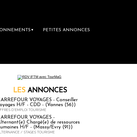
BONNEMENTS
PETITES ANNONCES
▼
re librairie du voyage
Le groupe Sainte-Cla
LES
ANNONCES
ARREFOUR VOYAGES - Conseiller
oyages H/F - CDD - (Vannes (56))
FFRES D'EMPLOI TOURISME
CARREFOUR VOYAGES -
lternant(e) Chargé(e) de ressources
umaines H/F - (Massy/Evry (91))
LTERNANCE / STAGES TOURISME