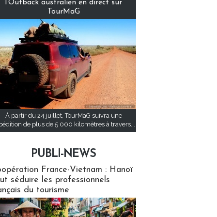
l’Outback australien en direct sur
TourMaG
À partir du 24 juillet, TourMaG suivra une
pédition de plus de 5 000 kilomètres à travers...
PUBLI-NEWS
ews
opération France-Vietnam : Hanoï
ut séduire les professionnels
ançais du tourisme