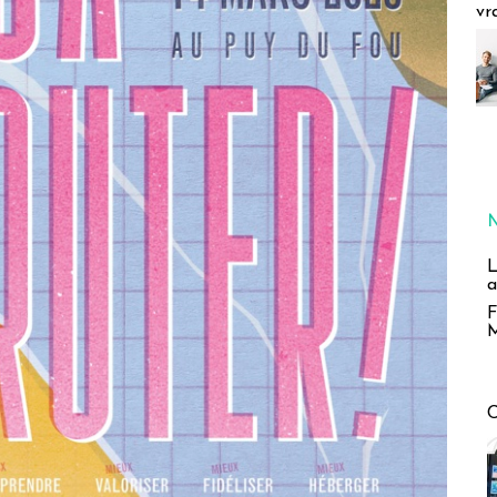
vr
L
a
F
M