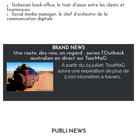
Technicien back-office, le trait d'union entre les clients et
fournisseurs
Social media manager, le chef d’orchestre de la
communication digitale
BRAND NEWS
Une route, des voix, un regard : suivez l’Outback
australien en direct sur TourMaG
À partir du 24 juillet, TourMaG
suivra une expédition de plus de
5 000 kilomètres à travers...
PUBLI-NEWS