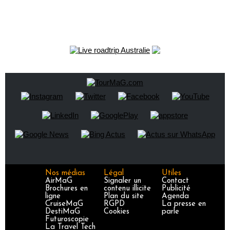
Nos médias
Légal
Utiles
AirMaG
Signaler un
Contact
Brochures en
contenu illicite
Publicité
ligne
Plan du site
Agenda
CruiseMaG
RGPD
La presse en
DestiMaG
Cookies
parle
Futuroscopie
La Travel Tech