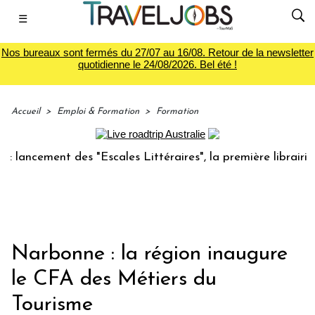
☰
Nos bureaux sont fermés du 27/07 au 16/08. Retour de la newsletter
quotidienne le 24/08/2026. Bel été !
Accueil
>
Emploi & Formation
>
Formation
ncement des "Escales Littéraires", la première librairie du
Narbonne : la région inaugure
le CFA des Métiers du
Tourisme