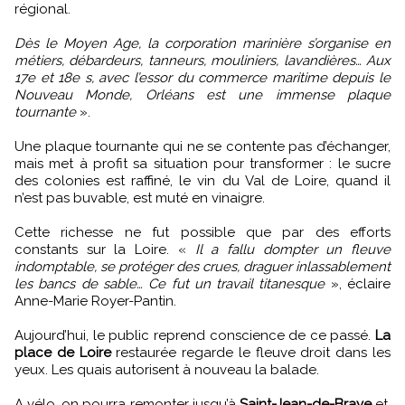
régional.
Dès le Moyen Age, la corporation marinière s’organise en
métiers, débardeurs, tanneurs, mouliniers, lavandières… Aux
17e et 18e s, avec l’essor du commerce maritime depuis le
Nouveau Monde, Orléans est une immense plaque
tournante
».
Une plaque tournante qui ne se contente pas d’échanger,
mais met à profit sa situation pour transformer : le sucre
des colonies est raffiné, le vin du Val de Loire, quand il
n’est pas buvable, est muté en vinaigre.
Cette richesse ne fut possible que par des efforts
constants sur la Loire. «
Il a fallu dompter un fleuve
indomptable, se protéger des crues, draguer inlassablement
les bancs de sable… Ce fut un travail titanesque
», éclaire
Anne-Marie Royer-Pantin.
Aujourd’hui, le public reprend conscience de ce passé.
La
place de Loire
restaurée regarde le fleuve droit dans les
yeux. Les quais autorisent à nouveau la balade.
A vélo, on pourra remonter jusqu’à
Saint-Jean-de-Braye
et,