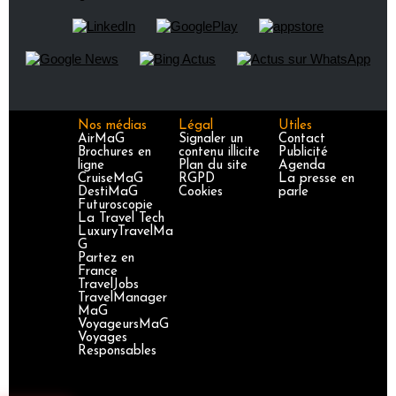
Nos médias
Légal
Utiles
AirMaG
Signaler un
Contact
Brochures en
contenu illicite
Publicité
ligne
Plan du site
Agenda
CruiseMaG
RGPD
La presse en
DestiMaG
Cookies
parle
Futuroscopie
La Travel Tech
LuxuryTravelMa
G
Partez en
France
TravelJobs
TravelManager
MaG
VoyageursMaG
Voyages
Responsables