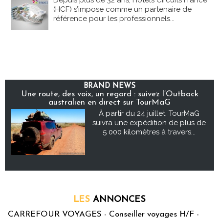
Depuis plus de 32 ans, Hôtels Circuits France
(HCF) s’impose comme un partenaire de
référence pour les professionnels...
BRAND NEWS
Une route, des voix, un regard : suivez l’Outback
australien en direct sur TourMaG
À partir du 24 juillet, TourMaG
suivra une expédition de plus de
5 000 kilomètres à travers...
LES
ANNONCES
CARREFOUR VOYAGES - Conseiller voyages H/F -