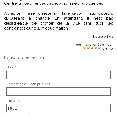
Centre, un bâtiment audacieux nommé... Turbulences.
Après le « faire », reste à « faire savoir » aux visiteurs
qu’Orléans a changé. En attendant, il n’est pas
désagréable de profiter de la ville sans subir les
contraintes d’une surfréquentation.
Lu 3559 fois
Tags
:
loire
,
orléans
,
rust
Notez
Nouveau commentaire :
Nom * :
Adresse email (non publiée) * :
Site web :