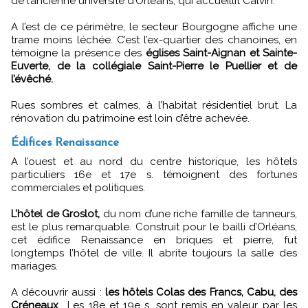
de l’ancienne université d’Orléans, qui accueillit Calvin.
A l’est de ce périmètre, le secteur Bourgogne affiche une
trame moins léchée. C’est l’ex-quartier des chanoines, en
témoigne la présence des
églises Saint-Aignan et Sainte-
Euverte, de la collégiale Saint-Pierre le Puellier et de
l’évêché.
Rues sombres et calmes, à l’habitat résidentiel brut. La
rénovation du patrimoine est loin d’être achevée.
Édifices Renaissance
A l’ouest et au nord du centre historique, les hôtels
particuliers 16e et 17e s. témoignent des fortunes
commerciales et politiques.
L’hôtel de Groslot,
du nom d’une riche famille de tanneurs,
est le plus remarquable. Construit pour le bailli d’Orléans,
cet édifice Renaissance en briques et pierre, fut
longtemps l’hôtel de ville. Il abrite toujours la salle des
mariages.
A découvrir aussi :
les hôtels Colas des Francs, Cabu, des
Créneaux
… Les 18e et 19e s. sont remis en valeur par les