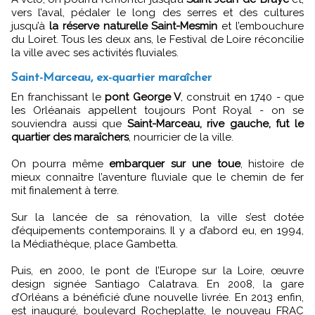
vers l’aval, pédaler le long des serres et des cultures
jusqu’à
la réserve naturelle Saint-Mesmin
et l’embouchure
du Loiret. Tous les deux ans, le Festival de Loire réconcilie
la ville avec ses activités fluviales.
Saint-Marceau, ex-quartier maraîcher
En franchissant le
pont George V
, construit en 1740 - que
les Orléanais appellent toujours Pont Royal - on se
souviendra aussi que
Saint-Marceau, rive gauche, fut le
quartier des maraîchers
, nourricier de la ville.
On pourra même
embarquer sur une toue
, histoire de
mieux connaître l’aventure fluviale que le chemin de fer
mit finalement à terre.
Sur la lancée de sa rénovation, la ville s’est dotée
d’équipements contemporains. Il y a d’abord eu, en 1994,
la Médiathèque, place Gambetta.
Puis, en 2000, le pont de l’Europe sur la Loire, œuvre
design signée Santiago Calatrava. En 2008, la gare
d’Orléans a bénéficié d’une nouvelle livrée. En 2013 enfin,
est inauguré, boulevard Rocheplatte, le nouveau FRAC