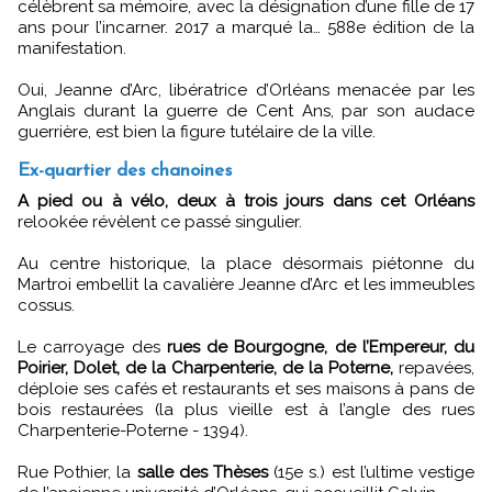
célèbrent sa mémoire, avec la désignation d’une fille de 17
ans pour l’incarner. 2017 a marqué la… 588e édition de la
manifestation.
Oui, Jeanne d’Arc, libératrice d’Orléans menacée par les
Anglais durant la guerre de Cent Ans, par son audace
guerrière, est bien la figure tutélaire de la ville.
Ex-quartier des chanoines
A pied ou à vélo, deux à trois jours dans cet Orléans
relookée révèlent ce passé singulier.
Au centre historique, la place désormais piétonne du
Martroi embellit la cavalière Jeanne d’Arc et les immeubles
cossus.
Le carroyage des
rues de Bourgogne, de l’Empereur, du
Poirier, Dolet, de la Charpenterie, de la Poterne,
repavées,
déploie ses cafés et restaurants et ses maisons à pans de
bois restaurées (la plus vieille est à l’angle des rues
Charpenterie-Poterne - 1394).
Rue Pothier, la
salle des Thèses
(15e s.) est l’ultime vestige