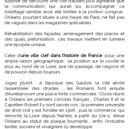
surprise de découvrir une cité d’autant plus agréable que
la communication qui aurait pu accompagner ce
toilettage semble avoir été limitée à la portion congrue…
Orléans, pourtant située à une heure de Paris, ne fait pas
de vagues dans les magazines spécialisés.
Réhabilitation des façades, aménagement des places et
des quais, piétonisation… ces travaux mettent en lumière
une épopée unique.
Celle d’
une ville clef dans l’histoire de France
, pour une
simple raison géographique : sa position sur le coude le
plus au nord de la Loire, axe de passage, de négoce et
de pouvoir depuis toujours.
Jugez plutôt : à l’époque des Gaulois, la cité abrite
l’assemblée des druides ; les Romains font ensuite
d’Aurelianorum une place forte commerciale ; Clovis réunit
à Orléans les premiers conciles français ; Charles II et le
Capétien Robert II y sont sacrés rois ; la première université
de droit civil y est fondée en 1306 ; puis le commerce, qui
remonte la Loire depuis Nantes, à partir du 17e s., élève
Orléans au statut de plaque tournante ; enfin, l’industrie
textile, sucrière et vinaigrière s’y développe.