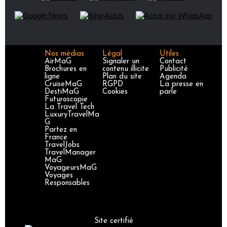
Nos médias
Légal
Utiles
AirMaG
Signaler un
Contact
Brochures en
contenu illicite
Publicité
ligne
Plan du site
Agenda
CruiseMaG
RGPD
La presse en
DestiMaG
Cookies
parle
Futuroscopie
La Travel Tech
LuxuryTravelMa
G
Partez en
France
TravelJobs
TravelManager
MaG
VoyageursMaG
Voyages
Responsables
Site certifié