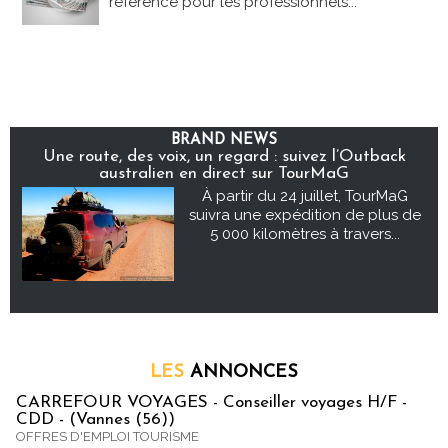
référence pour les professionnels...
BRAND NEWS
Une route, des voix, un regard : suivez l’Outback
australien en direct sur TourMaG
À partir du 24 juillet, TourMaG
suivra une expédition de plus de
5 000 kilomètres à travers...
LES
ANNONCES
CARREFOUR VOYAGES - Conseiller voyages H/F -
CDD - (Vannes (56))
OFFRES D'EMPLOI TOURISME