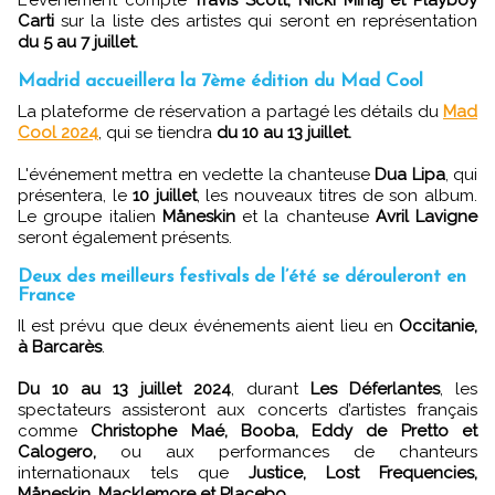
Carti
sur la liste des artistes qui seront en représentation
du 5 au 7 juillet.
Madrid accueillera la 7ème édition du Mad Cool
La plateforme de réservation a partagé les détails du
Mad
Cool 2024
, qui se tiendra
du 10 au 13 juillet.
L'événement mettra en vedette la chanteuse
Dua Lipa
, qui
présentera, le
10 juillet
, les nouveaux titres de son album.
Le groupe italien
Måneskin
et la chanteuse
Avril Lavigne
seront également présents.
Deux des meilleurs festivals de l’été se dérouleront en
France
Il est prévu que deux événements aient lieu en
Occitanie,
à Barcarès
.
Du 10 au 13 juillet 2024
, durant
Les Déferlantes
, les
spectateurs assisteront aux concerts d’artistes français
comme
Christophe Maé, Booba, Eddy de Pretto et
Calogero,
ou aux performances de chanteurs
internationaux tels que
Justice, Lost Frequencies,
Måneskin, Macklemore et Placebo
.