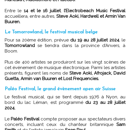
Entre le
14 et le 16 juillet
,
l’Electrobeach Music Festival
accueillera, entre autres,
Steve Aoki, Hardwell et Armin Van
Buuren.
Le Tomorrowland, le festival musical belge
Pour sa 20ème édition, prévue
du 19 au 28 juillet 2024
, le
Tomorrowland
se tiendra dans la province d’Anvers, à
Boom.
Plus de 400 artistes se produiront sur les vingt scènes de
cet événement de musique électronique. Parmi les artistes
présents, figurent les noms de
Steve Aoki, Afrojack, David
Guetta, Armin van Buuren et Lost Frequencies.
Paléo Festival, le grand évènement open air Suisse
Le festival musical, qui se tient depuis 1976 à Nyon, au
bord du lac Léman, est programmé
du 23 au 28 juillet
2024.
Le
Paléo Festival
compte proposer aux spectateurs divers
concerts, incluant ceux du chanteur britannique
Sam
Smith
et de l’artiste jamaïcain
Sean Paul.