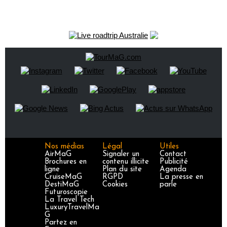
Nos médias
Légal
Utiles
AirMaG
Signaler un
Contact
Brochures en
contenu illicite
Publicité
ligne
Plan du site
Agenda
CruiseMaG
RGPD
La presse en
DestiMaG
Cookies
parle
Futuroscopie
La Travel Tech
LuxuryTravelMa
G
Partez en