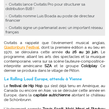
Civitatis lance Civitatis Pro pour structurer sa
distribution B2B !
Civitatis nomme Luis Boada au poste de directeur
financier
Civitatis signe un partenariat avec un important réseau
français
Civitatis a rappelé que l'événement musical anglais,
Glastonbury Festival
, dont la première édition a eu lieu en
1970, se déroulera cette année
du 26 au 30 juin.
Le
programme, alliant les arts des spectacles et la musique
contemporaine, verra sur sa scène l’auteure-compositrice-
interprète américaine
SZA
et le groupe
Coldplay
. Ce
dernier se produira dans le village de Pilton.
Le Rolling Loud Europe, attendu à Vienne
Le
festival de Hip Hop
qui s’est déjà tenu en Amérique, au
Canada ou encore en Asie, va se dérouler cette année en
Europe, dans la
capitale autrichienne
abritant le château
de Schönbrunn.
L'événement compte
Travis Scott, Nicki Minaj et Playboy