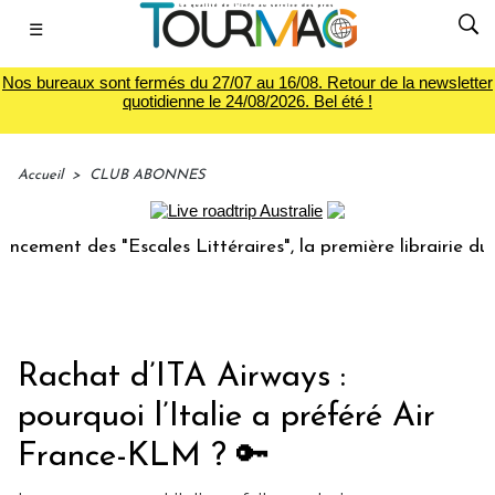
☰
Nos bureaux sont fermés du 27/07 au 16/08. Retour de la newsletter
quotidienne le 24/08/2026. Bel été !
Accueil
>
CLUB ABONNES
 des "Escales Littéraires", la première librairie du voyage
Rachat d’ITA Airways :
pourquoi l’Italie a préféré Air
France-KLM ? 🔑