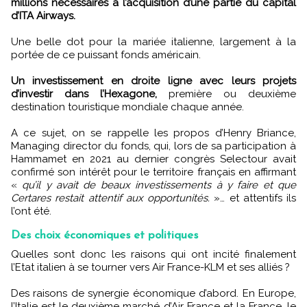
millions nécessaires à l’acquisition d’une partie du capital
d’ITA Airways.
Une belle dot pour la mariée italienne, largement à la
portée de ce puissant fonds américain.
Un investissement en droite ligne avec leurs projets
d’investir dans l’Hexagone,
première ou deuxième
destination touristique mondiale chaque année.
A ce sujet, on se rappelle les propos d’Henry Briance,
Managing director du fonds, qui, lors de sa participation à
Hammamet en 2021 au dernier congrès Selectour avait
confirmé son intérêt pour le territoire français en affirmant
«
qu’il y avait de beaux investissements à y faire et que
Certares restait attentif aux opportunités.
»… et attentifs ils
l’ont été.
Des choix économiques et politiques
Quelles sont donc les raisons qui ont incité finalement
l’Etat italien à se tourner vers Air France-KLM et ses alliés ?
Des raisons de synergie économique d’abord. En Europe,
l’Italie est le deuxième marché d’Air France et la France, le