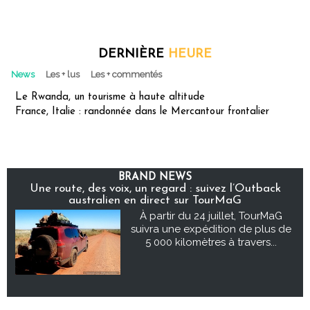
DERNIÈRE
HEURE
News
Les + lus
Les + commentés
Le Rwanda, un tourisme à haute altitude
France, Italie : randonnée dans le Mercantour frontalier
BRAND NEWS
Une route, des voix, un regard : suivez l’Outback
australien en direct sur TourMaG
À partir du 24 juillet, TourMaG
suivra une expédition de plus de
5 000 kilomètres à travers...