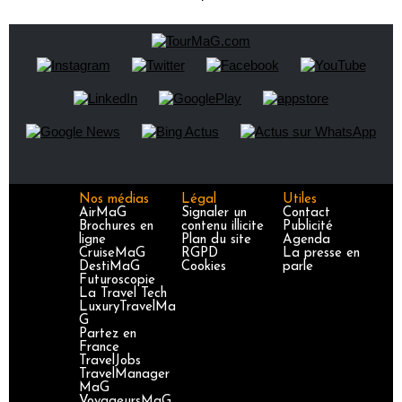
Nos médias
Légal
Utiles
AirMaG
Signaler un
Contact
Brochures en
contenu illicite
Publicité
ligne
Plan du site
Agenda
CruiseMaG
RGPD
La presse en
DestiMaG
Cookies
parle
Futuroscopie
La Travel Tech
LuxuryTravelMa
G
Partez en
France
TravelJobs
TravelManager
MaG
VoyageursMaG