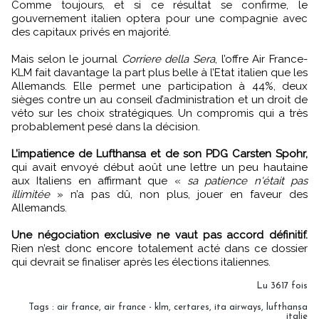
Comme toujours, et si ce résultat se confirme, le
gouvernement italien optera pour une compagnie avec
des capitaux privés en majorité.
Mais selon le journal
Corriere della Sera
, l’offre Air France-
KLM fait davantage la part plus belle à l’Etat italien que les
Allemands. Elle permet une participation à 44%, deux
sièges contre un au conseil d’administration et un droit de
véto sur les choix stratégiques. Un compromis qui a très
probablement pesé dans la décision.
L’impatience de Lufthansa et de son PDG Carsten Spohr,
qui avait envoyé début août une lettre un peu hautaine
aux Italiens en affirmant que «
sa patience n'était pas
illimitée
» n’a pas dû, non plus, jouer en faveur des
Allemands.
Une négociation exclusive ne vaut pas accord définitif.
Rien n’est donc encore totalement acté dans ce dossier
qui devrait se finaliser après les élections italiennes.
Lu 3617 fois
Tags
:
air france
,
air france - klm
,
certares
,
ita airways
,
lufthansa
italie