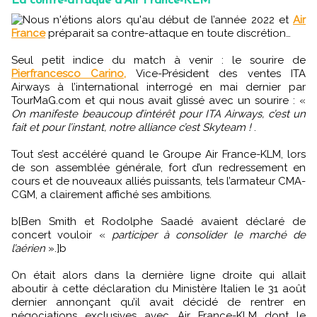
La contre-attaque d’Air France-KLM
Nous n'étions alors qu'au début de l’année 2022 et
Air
France
préparait sa contre-attaque en toute discrétion…
Seul petit indice du match à venir : le sourire de
Pierfrancesco Carino,
Vice-Président des ventes ITA
Airways à l’international interrogé en mai dernier par
TourMaG.com et qui nous avait glissé avec un sourire : «
On manifeste beaucoup d’intérêt pour ITA Airways, c’est un
fait et pour l’instant, notre alliance c’est Skyteam !
.
Tout s’est accéléré quand le Groupe Air France-KLM, lors
de son assemblée générale, fort d’un redressement en
cours et de nouveaux alliés puissants, tels l’armateur CMA-
CGM, a clairement affiché ses ambitions.
b[Ben Smith et Rodolphe Saadé avaient déclaré de
concert vouloir «
participer à consolider le marché de
l’aérien
».]b
On était alors dans la dernière ligne droite qui allait
aboutir à cette déclaration du Ministère Italien le 31 août
dernier annonçant qu’il avait décidé de rentrer en
négociations exclusives avec Air France-KLM dont le