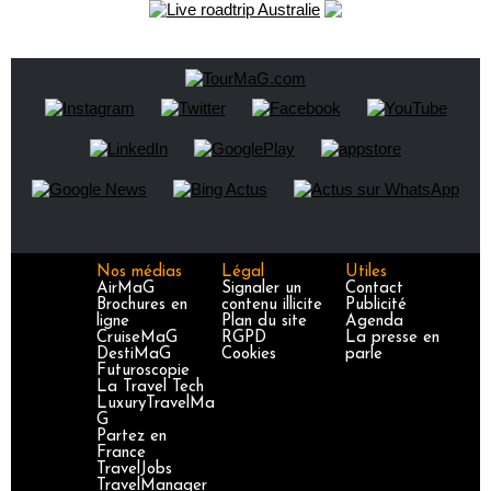
Nos médias
Légal
Utiles
AirMaG
Signaler un
Contact
Brochures en
contenu illicite
Publicité
ligne
Plan du site
Agenda
CruiseMaG
RGPD
La presse en
DestiMaG
Cookies
parle
Futuroscopie
La Travel Tech
LuxuryTravelMa
G
Partez en
France
TravelJobs
TravelManager