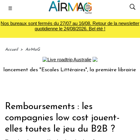
☰
Nos bureaux sont fermés du 27/07 au 16/08. Retour de la newsletter
quotidienne le 24/08/2026. Bel été !
Accueil
>
AirMaG
ment des "Escales Littéraires", la première librairie du voy
Remboursements : les
compagnies low cost jouent-
elles toutes le jeu du B2B ?