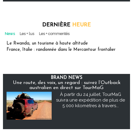
DERNIÈRE
HEURE
News
Les + lus
Les + commentés
Le Rwanda, un tourisme à haute altitude
France, Italie : randonnée dans le Mercantour frontalier
BRAND NEWS
Une route, des voix, un regard : suivez l’Outback
australien en direct sur TourMaG
À partir du 24 juillet, TourMaG
suivra une expédition de plus de
5 000 kilomètres à travers...