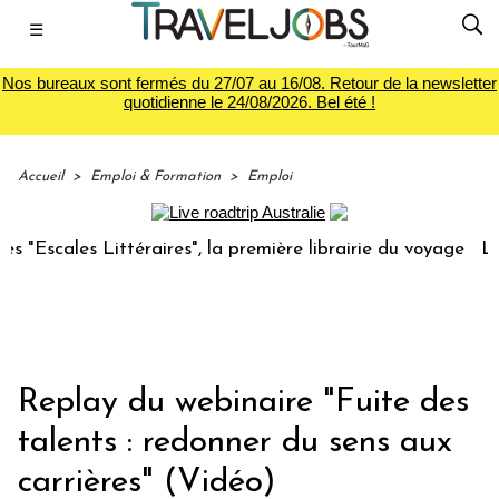
☰
Nos bureaux sont fermés du 27/07 au 16/08. Retour de la newsletter
quotidienne le 24/08/2026. Bel été !
Accueil
>
Emploi & Formation
>
Emploi
cales Littéraires", la première librairie du voyage
Le grou
Replay du webinaire "Fuite des
talents : redonner du sens aux
carrières" (Vidéo)