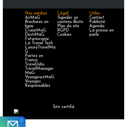
Nos médias
Légal
Utiles
AirMaG
Signaler un
Contact
Brochures en
contenu illicite
Publicité
ligne
Plan du site
Agenda
CruiseMaG
RGPD
La presse en
DestiMaG
Cookies
parle
Futuroscopie
La Travel Tech
LuxuryTravelMa
G
Partez en
France
TravelJobs
TravelManager
MaG
VoyageursMaG
Voyages
Responsables
Site certifié