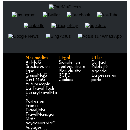
Nos médias
Légal
Utiles
AirMaG
Signaler un
Contact
Brochures en
contenu illicite
Publicité
ligne
Plan du site
Agenda
CruiseMaG
RGPD
La presse en
DestiMaG
Cookies
parle
Futuroscopie
La Travel Tech
LuxuryTravelMa
G
Partez en
France
TravelJobs
TravelManager
MaG
VoyageursMaG
Voyages