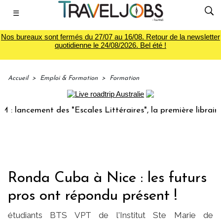
☰
Nos bureaux sont fermés du 27/07 au 16/08. Retour de la newsletter
quotidienne le 24/08/2026. Bel été !
Accueil
>
Emploi & Formation
>
Formation
ncement des "Escales Littéraires", la première librairie du 
Ronda Cuba à Nice : les futurs
pros ont répondu présent !
étudiants BTS VPT de l'Institut Ste Marie de