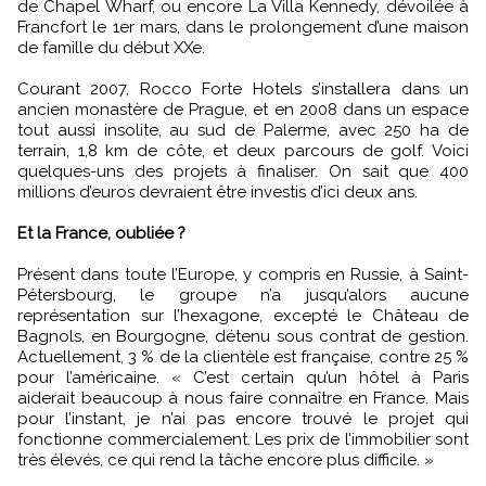
de Chapel Wharf, ou encore La Villa Kennedy, dévoilée à
Francfort le 1er mars, dans le prolongement d’une maison
de famille du début XXe.
Courant 2007, Rocco Forte Hotels s’installera dans un
ancien monastère de Prague, et en 2008 dans un espace
tout aussi insolite, au sud de Palerme, avec 250 ha de
terrain, 1,8 km de côte, et deux parcours de golf. Voici
quelques-uns des projets à finaliser. On sait que 400
millions d’euros devraient être investis d’ici deux ans.
Et la France, oubliée ?
Présent dans toute l’Europe, y compris en Russie, à Saint-
Pétersbourg, le groupe n’a jusqu’alors aucune
représentation sur l’hexagone, excepté le Château de
Bagnols, en Bourgogne, détenu sous contrat de gestion.
Actuellement, 3 % de la clientèle est française, contre 25 %
pour l’américaine. « C’est certain qu’un hôtel à Paris
aiderait beaucoup à nous faire connaître en France. Mais
pour l’instant, je n’ai pas encore trouvé le projet qui
fonctionne commercialement. Les prix de l’immobilier sont
très élevés, ce qui rend la tâche encore plus difficile. »