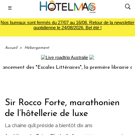
☰
Nos bureaux sont fermés du 27/07 au 16/08. Retour de la newsletter
quotidienne le 24/08/2026. Bel été !
Accueil
>
Hébergement
ement des "Escales Littéraires", la première librairie du vo
Sir Rocco Forte, marathonien
de l’hôtellerie de luxe
La chaîne qu’il préside a bientôt dix ans