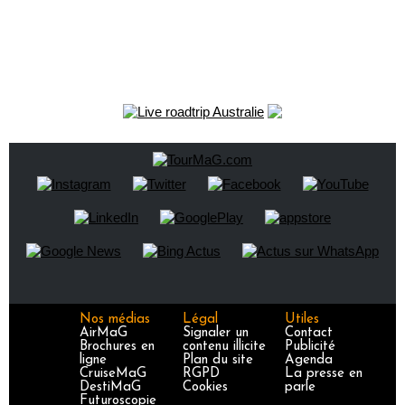
Nos médias
Légal
Utiles
AirMaG
Signaler un
Contact
Brochures en
contenu illicite
Publicité
ligne
Plan du site
Agenda
CruiseMaG
RGPD
La presse en
DestiMaG
Cookies
parle
Futuroscopie