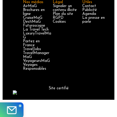
Nos médias
Légal
Utiles
AirMaG
Signaler un
Contact
Brochures en
contenu illicite
Publicité
ligne
Plan du site
Agenda
CruiseMaG
RGPD
La presse en
DestiMaG
Cookies
parle
Futuroscopie
La Travel Tech
LuxuryTravelMa
G
Partez en
France
TravelJobs
TravelManager
MaG
VoyageursMaG
Voyages
Responsables
Site certifié