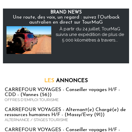
BRAND NEWS
Une route, des voix, un regard : suivez l’Outback
australien en direct sur TourMaG
À partir du 24 juillet, TourMaG
suivra une expédition de plus de
5 000 kilomètres à travers...
LES
ANNONCES
CARREFOUR VOYAGES - Conseiller voyages H/F -
CDD - (Vannes (56))
OFFRES D'EMPLOI TOURISME
CARREFOUR VOYAGES - Alternant(e) Chargé(e) de
ressources humaines H/F - (Massy/Evry (91))
ALTERNANCE / STAGES TOURISME
CARREFOUR VOYAGES - Conseiller voyages H/F -