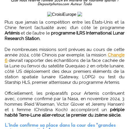
Que nous réserve l'année 2024 en matière de tourisme spatial ?
Depositphotos.com Auteur Tzido
Plus que jamais la compétition entre les États-Unis et la
Chine feront l’actualité avec d’un côté le programme
Artémis
et de l’autre le
programme ILRS International Lunar
Research Station.
De nombreuses missions sont prévues au cours de cette
année 2024, côté Chinois par exemple, la mission
Chang’e
6
devrait rapporter des échantillons de la face cachée de
la Lune ou l’envoi du satellite Quequiao 2 en orbite lunaire,
côté US déploiement des deux premiers éléments de la
station spatiale lunaire (Gateway, LOPG) ou test du
Starship HLS, premier atterrisseur du programme Artemis.
Officiellement, les préparatifs pour Artemis continuent
avec, comme confirmé par la Nasa, en novembre 2024, 3
hommes (Reid Wiseman, Victor Glover et Jeremy Hansen)
et 1 femme (Christina Koch) accompliront un
périple
habité Terre-Lune aller-retour, le premier du 21ème siècle.
L’Inde confirme sa place dans la cour des "grandes