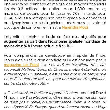
une vingtaine d'années et malgré des moyens financiers
limités (1,6 milliard de dollars pour l’ISRO contre 25
milliards de dollars pour la Nasa et 7,08 milliards pour
l’ESA) a réussi à rattraper son retard grâce à la capacité et
au dynamisme de ses ingénieurs, mais aussi la volonté
politique de son premier ministre
Narendra Modi
.
L’objectif est clair : «
l’Inde se fixe des objectifs pour
augmenter sa part dans l’économie spatiale mondiale de
moins de 2 % à l’heure actuelle à 10 %.
»
Pour comprendre ce développement rapide de l’Inde,
lisons à ce sujet le dernier article qui y est consacré par le
magazine Le Point
: «
Les Indiens travaillent très vite,
reconnaît Mathieu Weiss, du Cnes. Ils mettent dix-huit mois
à développer un satellite, c'est moitié moins de temps que
nous. Et seulement trois ans pour une mission d'exploration,
contre dix de notre côté.
»
«
Ils ont aussi un meilleur rapport à l'échec
, renchérit David
Mimoun, de l'Isae-Supaéro. Chez eux,
si une mission rate,
ce n'est pas si grave, on recommence. Idem à la Nasa ou
chez Space X. En Europe, quand un lanceur Ariane ou Vega