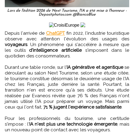
Lors de l'édition 2026 de Next Tourisme, l'IA a été mise à l'honneur -
Depositphotos.com @BiancoBlue
Depuis l'arrivée de
ChatGPT
fin 2022, l'industrie touristique
observe avec attention l'évolution des usages des
voyageurs
. Un phénomène qui s'accélère à mesure que
les outils
d'intelligence artificielle
s'imposent dans le
quotidien des consommateurs.
Durant une table ronde, sur l'
IA générative et agentique
se
déroulant au salon Next Tourisme, selon une étude citée,
le tourisme constitue désormais le deuxième usage de l'IA
chez les Français, juste derrière la santé. Pourtant, la
transition n'en est encore qu'à ses débuts. Une étude
réalisée par Evaneos révèle que 76 % des Français n'ont
jamais utilisé l'IA pour préparer un voyage. Mais parmi
ceux qui l'ont fait,
71 % jugent l'expérience satisfaisante
.
Pour les professionnels du tourisme, une certitude
s'impose : l'
IA n'est plus une technologie émergente
, mais
un nouveau point de contact avec les voyageurs.