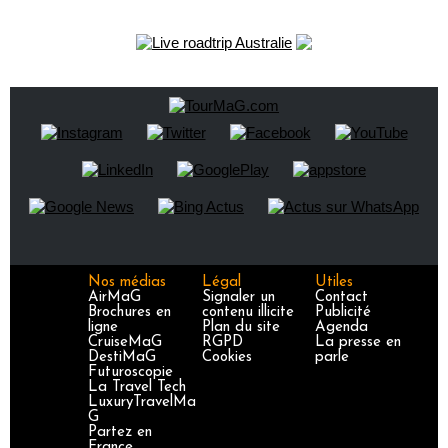
Nos médias
Légal
Utiles
AirMaG
Signaler un
Contact
Brochures en
contenu illicite
Publicité
ligne
Plan du site
Agenda
CruiseMaG
RGPD
La presse en
DestiMaG
Cookies
parle
Futuroscopie
La Travel Tech
LuxuryTravelMa
G
Partez en
France