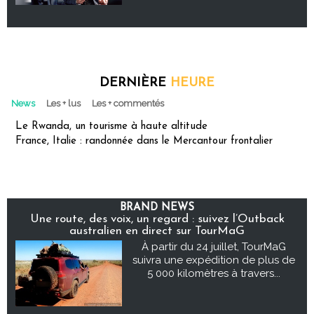
DERNIÈRE
HEURE
News
Les + lus
Les + commentés
Le Rwanda, un tourisme à haute altitude
France, Italie : randonnée dans le Mercantour frontalier
BRAND NEWS
Une route, des voix, un regard : suivez l’Outback
australien en direct sur TourMaG
À partir du 24 juillet, TourMaG
suivra une expédition de plus de
5 000 kilomètres à travers...