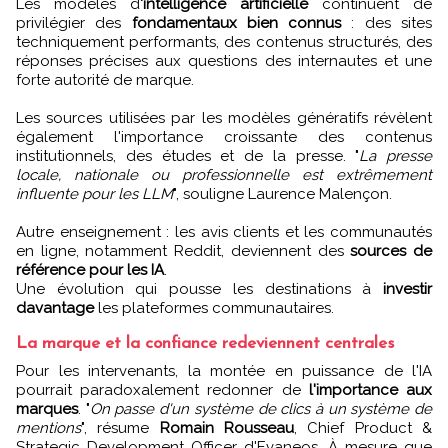
Les modèles d
'intelligence artificielle
continuent de
privilégier des
fondamentaux bien connus
: des sites
techniquement performants, des contenus structurés, des
réponses précises aux questions des internautes et une
forte autorité de marque.
Les sources utilisées par les modèles génératifs révèlent
également l'importance croissante des contenus
institutionnels, des études et de la presse. "
La presse
locale, nationale ou professionnelle est extrêmement
influente pour les LLM
", souligne Laurence Malençon.
Autre enseignement : les avis clients et les communautés
en ligne, notamment Reddit, deviennent des
sources de
référence pour les IA
.
Une évolution qui pousse les destinations à
investir
davantage
les plateformes communautaires.
La marque et la confiance redeviennent centrales
Pour les intervenants, la montée en puissance de l'IA
pourrait paradoxalement redonner de
l'importance aux
marques
. "
On passe d'un système de clics à un système de
mentions
", résume
Romain Rousseau
, Chief Product &
Strategic Development Officer d'Evaneos. À mesure que