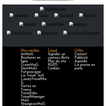
Nos médias
Légal
Utiles
AirMaG
Signaler un
Contact
Brochures en
contenu illicite
Publicité
ligne
Plan du site
Agenda
CruiseMaG
RGPD
La presse en
DestiMaG
Cookies
parle
Futuroscopie
La Travel Tech
LuxuryTravelMa
G
Partez en
France
TravelJobs
TravelManager
MaG
VoyageursMaG